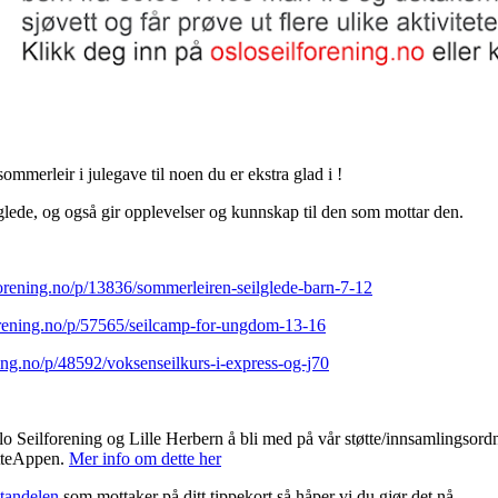
 sommerleir i julegave til noen du er ekstra glad i !
glede, og også gir opplevelser og kunnskap til den som mottar den.
orening.no/p/13836/sommerleiren-seilglede-barn-7-12
orening.no/p/57565/seilcamp-for-ungdom-13-16
ing.no/p/48592/voksenseilkurs-i-express-og-j70
lo Seilforening og Lille Herbern å bli med på vår støtte/innsamlingsordn
øtteAppen.
Mer info om dette her
tandelen
som mottaker på ditt tippekort så håper vi du gjør det nå.