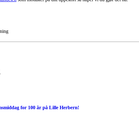
ening
g
msmiddag for 100 år på Lille Herbern!