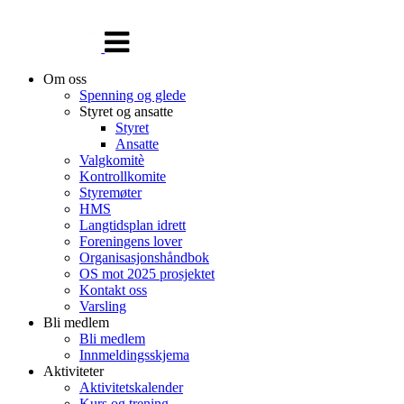
Veksle
navigasjon
Om oss
Spenning og glede
Styret og ansatte
Styret
Ansatte
Valgkomitè
Kontrollkomite
Styremøter
HMS
Langtidsplan idrett
Foreningens lover
Organisasjonshåndbok
OS mot 2025 prosjektet
Kontakt oss
Varsling
Bli medlem
Bli medlem
Innmeldingsskjema
Aktiviteter
Aktivitetskalender
Kurs og trening