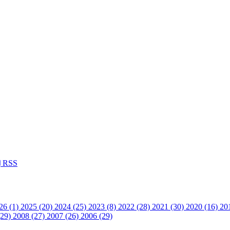
RSS
26 (1)
2025 (20)
2024 (25)
2023 (8)
2022 (28)
2021 (30)
2020 (16)
20
(29)
2008 (27)
2007 (26)
2006 (29)