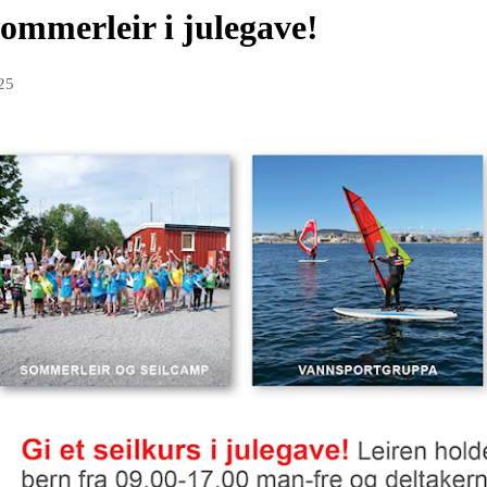
 sommerleir i julegave!
25