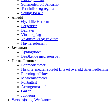
Sommerleir og Seilcamp
Terminliste og regatta
Seiling for alle
Anlegg
Øya Lille Herbern
Fergetider
Båthavn
Vinteropplag
Vaktinstruks og vaktliste
Havnereglement
Restaurant
Åpningstider
Besøkende med egen båt
For medlemmer
For medlemmer
Historie, medlemsbladet Bris og oversikt Æresmedlemme
Foreningseffekter
Medlemsfordeler
Politiattest
Arrangørmanual
Galleri
Jubileum
Værstasjon og Webkamera