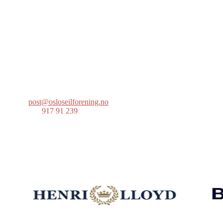
Oslo Seilforening
Lille Herbern, 0286 Oslo
Postboks 686 Skøyen
0214 Oslo
post@osloseilforening.no
Tlf:
917 91 239