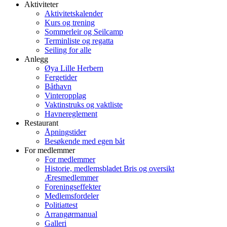
Aktiviteter
Aktivitetskalender
Kurs og trening
Sommerleir og Seilcamp
Terminliste og regatta
Seiling for alle
Anlegg
Øya Lille Herbern
Fergetider
Båthavn
Vinteropplag
Vaktinstruks og vaktliste
Havnereglement
Restaurant
Åpningstider
Besøkende med egen båt
For medlemmer
For medlemmer
Historie, medlemsbladet Bris og oversikt
Æresmedlemmer
Foreningseffekter
Medlemsfordeler
Politiattest
Arrangørmanual
Galleri