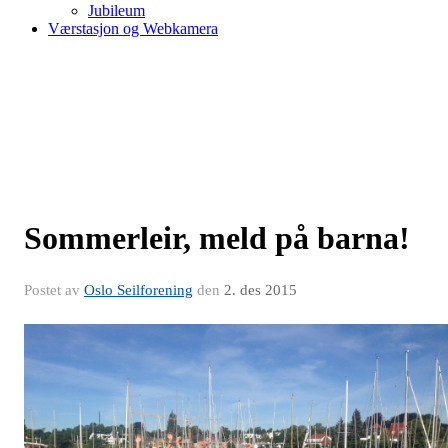
Jubileum
Værstasjon og Webkamera
Sommerleir, meld på barna!
Postet av
Oslo Seilforening
den
2. des 2015