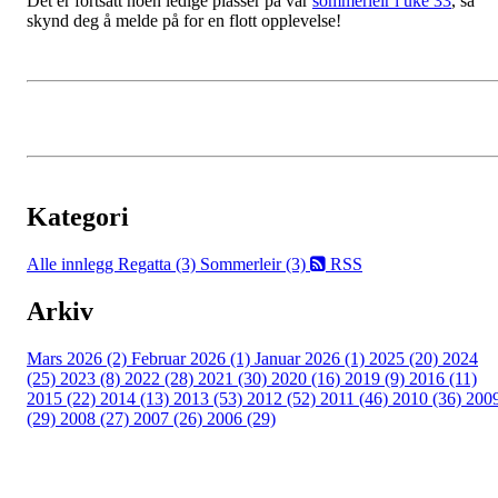
Det er fortsatt noen ledige plasser på vår
sommerleir i uke 33
, så
skynd deg å melde på for en flott opplevelse!
Kategori
Alle innlegg
Regatta (3)
Sommerleir (3)
RSS
Arkiv
Mars 2026 (2)
Februar 2026 (1)
Januar 2026 (1)
2025 (20)
2024
(25)
2023 (8)
2022 (28)
2021 (30)
2020 (16)
2019 (9)
2016 (11)
2015 (22)
2014 (13)
2013 (53)
2012 (52)
2011 (46)
2010 (36)
200
(29)
2008 (27)
2007 (26)
2006 (29)