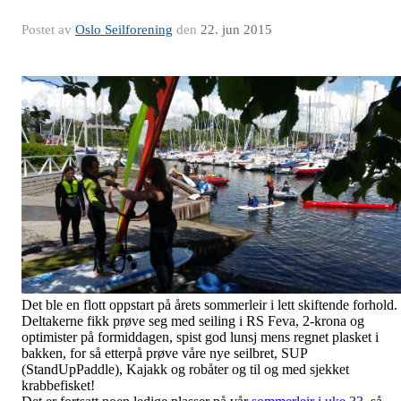
Postet av
Oslo Seilforening
den
22. jun 2015
Det ble en flott oppstart på årets sommerleir i lett skiftende forhold.
Deltakerne fikk prøve seg med seiling i RS Feva, 2-krona og
optimister på formiddagen, spist god lunsj mens regnet plasket i
bakken, for så etterpå prøve våre nye seilbret, SUP
(StandUpPaddle), Kajakk og robåter og til og med sjekket
krabbefisket!