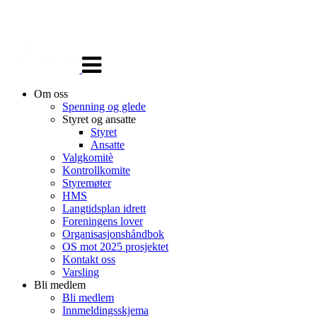
Veksle
navigasjon
Om oss
Spenning og glede
Styret og ansatte
Styret
Ansatte
Valgkomitè
Kontrollkomite
Styremøter
HMS
Langtidsplan idrett
Foreningens lover
Organisasjonshåndbok
OS mot 2025 prosjektet
Kontakt oss
Varsling
Bli medlem
Bli medlem
Innmeldingsskjema