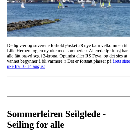
Deilig vær og suverene forhold ønsket 28 nye barn velkommen til
Lille Herbern og en ny uke med sommerleir. Allerede før lunsj har
alle fått prøvd seg i 2-krona, Optimist eller RS Feva, og det sies at
vannet begynner å bli varmere :) Det er fortsatt plasser på
årets siste
uke fra 10-14 august
Sommerleiren Seilglede -
Seiling for alle