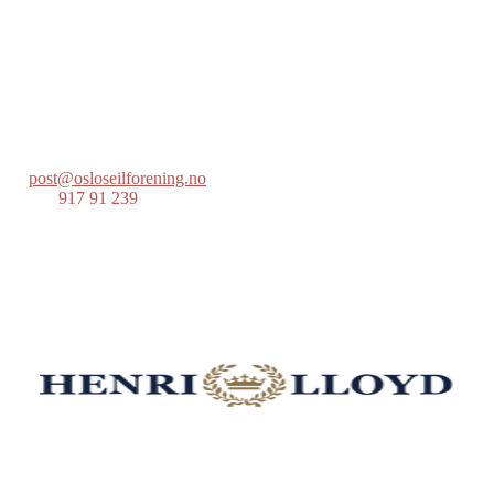
Oslo Seilforening
Lille Herbern, 0286 Oslo
Postboks 686 Skøyen
0214 Oslo
post@osloseilforening.no
Tlf:
917 91 239