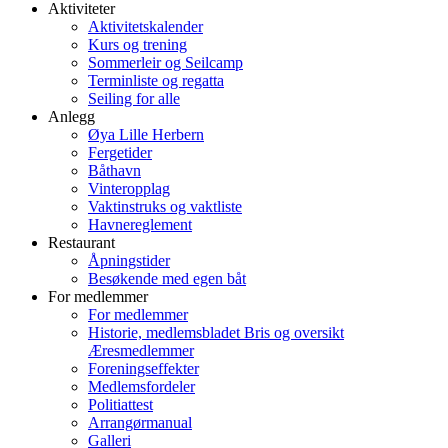
Aktiviteter
Aktivitetskalender
Kurs og trening
Sommerleir og Seilcamp
Terminliste og regatta
Seiling for alle
Anlegg
Øya Lille Herbern
Fergetider
Båthavn
Vinteropplag
Vaktinstruks og vaktliste
Havnereglement
Restaurant
Åpningstider
Besøkende med egen båt
For medlemmer
For medlemmer
Historie, medlemsbladet Bris og oversikt
Æresmedlemmer
Foreningseffekter
Medlemsfordeler
Politiattest
Arrangørmanual
Galleri