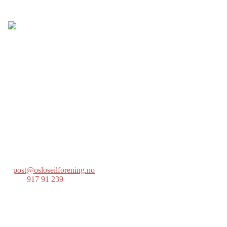
Oslo Seilforening
Lille Herbern, 0286 Oslo
Postboks 686 Skøyen
0214 Oslo
post@osloseilforening.no
Tlf:
917 91 239