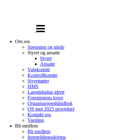
Veksle
navigasjon
Om oss
Spenning og glede
Styret og ansatte
Styret
Ansatte
Valgkomitè
Kontrollkomite
Styremøter
HMS
Langtidsplan idrett
Foreningens lover
Organisasjonshåndbok
OS mot 2025 prosjektet
Kontakt oss
Varsling
Bli medlem
Bli medlem
Innmeldingsskjema