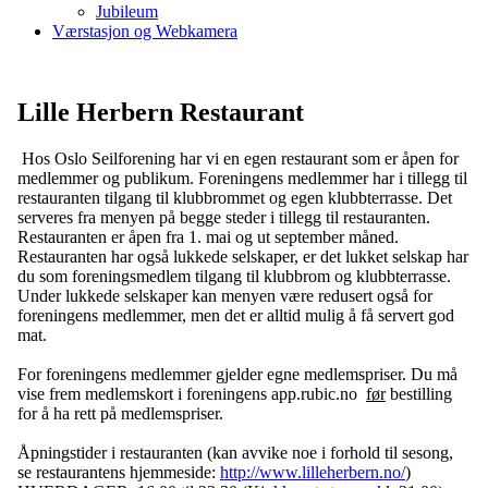
Jubileum
Værstasjon og Webkamera
Lille Herbern Restaurant
Hos Oslo Seilforening har vi en egen restaurant som er åpen for
medlemmer og publikum. Foreningens medlemmer har i tillegg til
restauranten tilgang til klubbrommet og egen klubbterrasse. Det
serveres fra menyen på begge steder i tillegg til restauranten.
Restauranten er åpen fra 1. mai og ut september måned.
Restauranten har også lukkede selskaper, er det lukket selskap har
du som foreningsmedlem tilgang til klubbrom og klubbterrasse.
Under lukkede selskaper kan menyen være redusert også for
foreningens medlemmer, men det er alltid mulig å få servert god
mat.
For foreningens medlemmer gjelder egne medlemspriser. Du må
vise frem medlemskort i foreningens app.rubic.no
før
bestilling
for å ha rett på medlemspriser.
Åpningstider i restauranten (kan avvike noe i forhold til sesong,
se restaurantens hjemmeside:
http://www.lilleherbern.no/
)