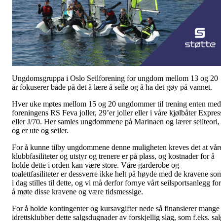
Ungdomsgruppa i Oslo Seilforening for ungdom mellom 13 og 20
år fokuserer både på det å lære å seile og å ha det gøy på vannet.
Hver uke møtes mellom 15 og 20 ungdommer til trening enten med
foreningens RS Feva joller, 29’er joller eller i våre kjølbåter Expres
eller J/70. Her samles ungdommene på Marinaen og lærer seilteori,
og er ute og seiler.
For å kunne tilby ungdommene denne muligheten kreves det at vår
klubbfasiliteter og utstyr og trenere er på plass, og kostnader for å
holde dette i orden kan være store. Våre garderobe og
toalettfasiliteter er dessverre ikke helt på høyde med de kravene so
i dag stilles til dette, og vi må derfor fornye vårt seilsportsanlegg for
å møte disse kravene og være tidsmessige.
For å holde kontingenter og kursavgifter nede så finansierer mange
idrettsklubber dette salgsdugnader av forskjellig slag, som f.eks. sal