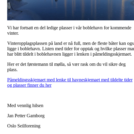
Vi har fortsatt en del ledige plasser i vår boblehavn for kommende
vinter.
Vinteropplagsplassen på land er nå full, men de fleste båter kan ogs
ligge i boblehavn. Listen med tider for opptak og hvilke plasser ma
har blitt tildelt i boblehavnen ligger i lenken i påmeldingsskjemaet.
Her er det førstemann til mølla, så vær rask om du vil sikre deg
plass.
Påmeldingsskjemaet med lenke til havneskjemaet med tildelte tider
og plasser finner du her
Med vennlig hilsen
Jan Petter Gamborg
Oslo Seilforening