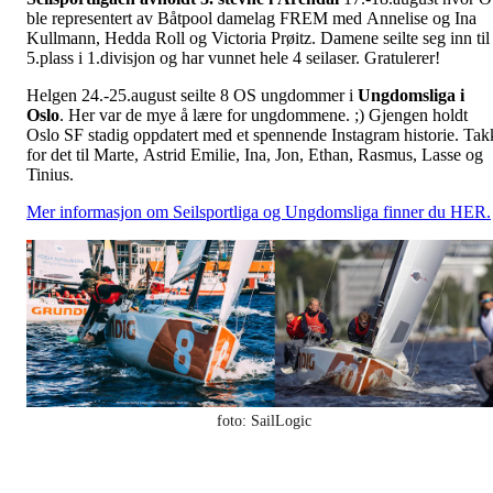
ble representert av Båtpool damelag FREM med Annelise og Ina
Kullmann, Hedda Roll og Victoria Prøitz. Damene seilte seg inn til
5.plass i 1.divisjon og har vunnet hele 4 seilaser. Gratulerer!
Helgen 24.-25.august seilte 8 OS ungdommer i
Ungdomsliga i
Oslo
. Her var de mye å lære for ungdommene. ;) Gjengen holdt
Oslo SF stadig oppdatert med et spennende Instagram historie. Tak
for det til Marte, Astrid Emilie, Ina, Jon, Ethan, Rasmus, Lasse og
Tinius.
Mer informasjon om Seilsportliga og Ungdomsliga finner du HER.
foto: SailLogic