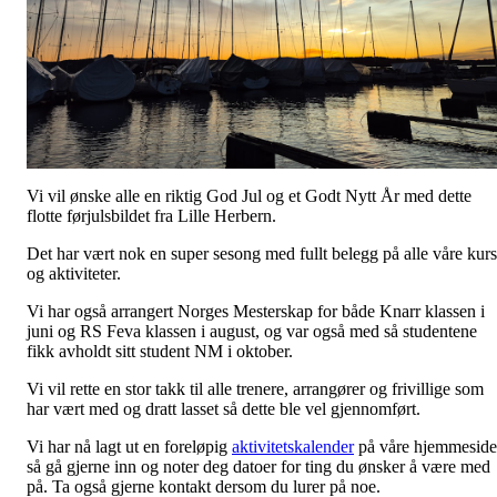
Vi vil ønske alle en riktig God Jul og et Godt Nytt År med dette
flotte førjulsbildet fra Lille Herbern.
Det har vært nok en super sesong med fullt belegg på alle våre kurs
og aktiviteter.
Vi har også arrangert Norges Mesterskap for både Knarr klassen i
juni og RS Feva klassen i august, og var også med så studentene
fikk avholdt sitt student NM i oktober.
Vi vil rette en stor takk til alle trenere, arrangører og frivillige som
har vært med og dratt lasset så dette ble vel gjennomført.
Vi har nå lagt ut en foreløpig
aktivitetskalender
på våre hjemmeside
så gå gjerne inn og noter deg datoer for ting du ønsker å være med
på. Ta også gjerne kontakt dersom du lurer på noe.