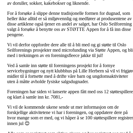
av doruller, sokker, kakebokser og liknende.
For å forsøke å slippe denne tradisjonelle formen for dugnad, som
heller ikke alltid er så miljøvennlig og medfører at produsentene av
disse artiklene også tjener en andel av salget, har Oslo Seilforening
valgt å forsøke å benytte oss av STØTTE Appen for å få inn disse
pengene.
Vi vil derfor oppfordre dere alle til å bli med og gi støtte til Oslo
Seilforenings prosjekter med microfunding via Støtte Appen, og bli
med i trekningen av en foreningsfleece jakke til jul!
Ved å samle inn støtte til foreningens prosjekt for å fornye
servicebygninger og nytt klubbhus på Lille Herbern så vil vi frigjør
midler til å fortsette med å drifte våre barn og ungdomsaktiviteter
uten å måtte avholde fysiske salgsdugnader.
Foreningen har siden vi lanserte appen fått med oss 12 støttespillere
og klart å samle inn kr. 7081,-
Vi vil de kommende ukene sende ut mer informasjon om de
forskjellige aktivitetene vi har i foreningen, og oppdatere dere på
hvor mange som er med, og vi håper å se 100 støttespillere registrer
innen jul 😊