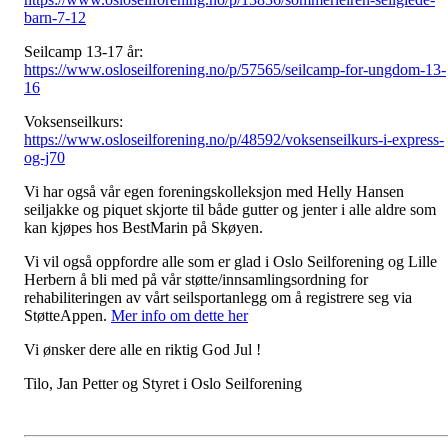
barn-7-12
Seilcamp 13-17 år:
https://www.osloseilforening.no/p/57565/seilcamp-for-ungdom-13-
16
Voksenseilkurs:
https://www.osloseilforening.no/p/48592/voksenseilkurs-i-express-
og-j70
Vi har også vår egen foreningskolleksjon med Helly Hansen
seiljakke og piquet skjorte til både gutter og jenter i alle aldre som
kan kjøpes hos BestMarin på Skøyen.
Vi vil også oppfordre alle som er glad i Oslo Seilforening og Lille
Herbern å bli med på vår støtte/innsamlingsordning for
rehabiliteringen av vårt seilsportanlegg om å registrere seg via
StøtteAppen.
Mer info om dette her
Vi ønsker dere alle en riktig God Jul !
Tilo, Jan Petter og Styret i Oslo Seilforening