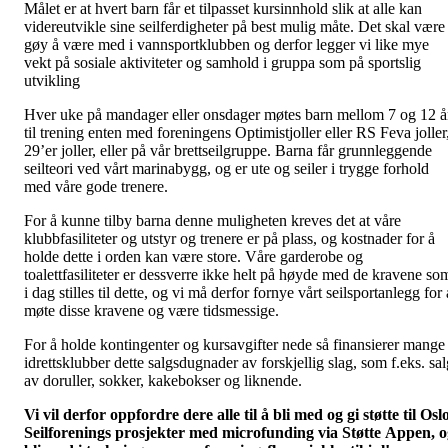
Målet er at hvert barn får et tilpasset kursinnhold slik at alle kan
videreutvikle sine seilferdigheter på best mulig måte. Det skal være
gøy å være med i vannsportklubben og derfor legger vi like mye
vekt på sosiale aktiviteter og samhold i gruppa som på sportslig
utvikling
Hver uke på mandager eller onsdager møtes barn mellom 7 og 12 å
til trening enten med foreningens Optimistjoller eller RS Feva joller
29’er joller, eller på vår brettseilgruppe. Barna får grunnleggende
seilteori ved vårt marinabygg, og er ute og seiler i trygge forhold
med våre gode trenere.
For å kunne tilby barna denne muligheten kreves det at våre
klubbfasiliteter og utstyr og trenere er på plass, og kostnader for å
holde dette i orden kan være store. Våre garderobe og
toalettfasiliteter er dessverre ikke helt på høyde med de kravene so
i dag stilles til dette, og vi må derfor fornye vårt seilsportanlegg for 
møte disse kravene og være tidsmessige.
For å holde kontingenter og kursavgifter nede så finansierer mange
idrettsklubber dette salgsdugnader av forskjellig slag, som f.eks. sal
av doruller, sokker, kakebokser og liknende.
Vi vil derfor oppfordre dere alle til å bli med og gi støtte til Osl
Seilforenings prosjekter med microfunding via Støtte Appen, 