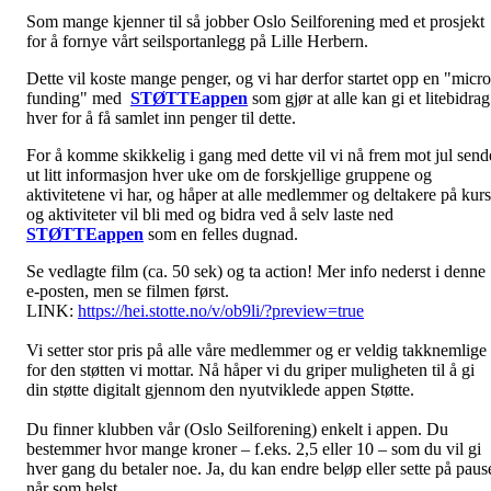
Som mange kjenner til så jobber Oslo Seilforening med et prosjekt
for å fornye vårt seilsportanlegg på Lille Herbern.
Dette vil koste mange penger, og vi har derfor startet opp en "micro
funding" med
STØTTEappen
som gjør at alle kan gi et litebidrag
hver for å få samlet inn penger til dette.
For å komme skikkelig i gang med dette vil vi nå frem mot jul send
ut litt informasjon hver uke om de forskjellige gruppene og
aktivitetene vi har, og håper at alle medlemmer og deltakere på kurs
og aktiviteter vil bli med og bidra ved å selv laste ned
STØTTEappen
som en felles dugnad.
Se vedlagte film (ca. 50 sek) og ta action! Mer info nederst i denne
e-posten, men se filmen først.
LINK:
https://hei.stotte.no/v/ob9li/?preview=true
Vi setter stor pris på alle våre medlemmer og er veldig takknemlige
for den støtten vi mottar. Nå håper vi du griper muligheten til å gi
din støtte digitalt gjennom den nyutviklede appen Støtte.
Du finner klubben vår (Oslo Seilforening) enkelt i appen. Du
bestemmer hvor mange kroner – f.eks. 2,5 eller 10 – som du vil gi
hver gang du betaler noe. Ja, du kan endre beløp eller sette på paus
når som helst.