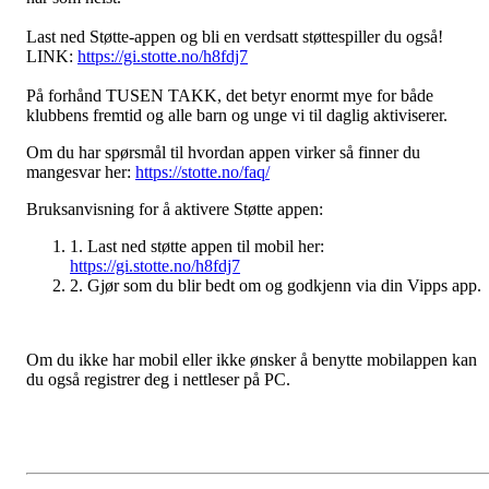
Last ned Støtte-appen og bli en verdsatt støttespiller du også!
LINK:
https://gi.stotte.no/h8fdj7
På forhånd TUSEN TAKK, det betyr enormt mye for både
klubbens fremtid og alle barn og unge vi til daglig aktiviserer.
Om du har spørsmål til hvordan appen virker så finner du
mangesvar her:
https://stotte.no/faq/
Bruksanvisning for å aktivere Støtte appen:
1. Last ned støtte appen til mobil her:
https://gi.stotte.no/h8fdj7
2. Gjør som du blir bedt om og godkjenn via din Vipps app.
Om du ikke har mobil eller ikke ønsker å benytte mobilappen kan
du også registrer deg i nettleser på PC.