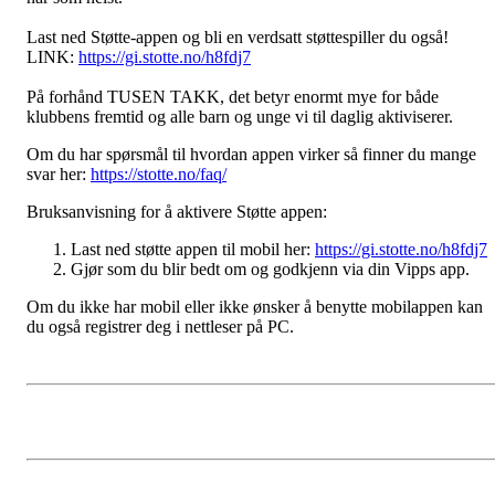
Last ned Støtte-appen og bli en verdsatt støttespiller du også!
LINK:
https://gi.stotte.no/h8fdj7
På forhånd TUSEN TAKK, det betyr enormt mye for både
klubbens fremtid og alle barn og unge vi til daglig aktiviserer.
Om du har spørsmål til hvordan appen virker så finner du mange
svar her:
https://stotte.no/faq/
Bruksanvisning for å aktivere Støtte appen:
Last ned støtte appen til mobil her:
https://gi.stotte.no/h8fdj7
Gjør som du blir bedt om og godkjenn via din Vipps app.
Om du ikke har mobil eller ikke ønsker å benytte mobilappen kan
du også registrer deg i nettleser på PC.