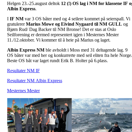
Helgen 23.-25.august deltok
12 (!) OS lag i NM for klassene IF o
Albin Express
.
I
IF NM
var 3 OS båter med og 4 seilere kommet på seierspall. Vi
gratulerer
Marius Mowe og Eivind Nygaard til NM GULL
og
Bjørn Rud/ Dag Backer til NM Bronse! Det er stas at Oslo
Seilforening er dermed representert igjen i Mesternes Mester
11./12.oktober. Vi kommer til å heie på Marius og laget.
Albin Express NM
ble avholdt i Moss med 31 deltagende lag. 9
OS båter var med her og konkurrerte med seil eliten fra hele Norge
Beste OS båt var laget rundt Erik B. Holter på 6.plass.
Resultater NM IF
Resultater NM Albin Express
Mesternes Mester