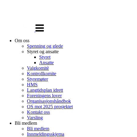
Veksle
navigasjon
Om oss
Spenning og glede
Styret og ansatte
Styret
Ansatte
Valgkomitè
Kontrollkomite
Styremøter
HMS
Langtidsplan idrett
Foreningens lover
Organisasjonshåndbok
OS mot 2025 prosjektet
Kontakt oss
Varsling
Bli medlem
Bli medlem
Innmeldingsskjema