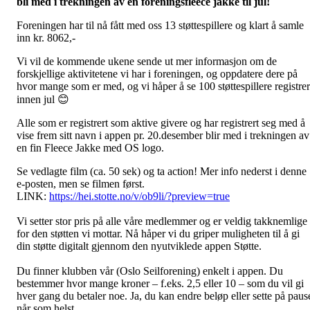
bli med i trekningen av en foreningsfleece jakke til jul!
Foreningen har til nå fått med oss 13 støttespillere og klart å samle
inn kr. 8062,-
Vi vil de kommende ukene sende ut mer informasjon om de
forskjellige aktivitetene vi har i foreningen, og oppdatere dere på
hvor mange som er med, og vi håper å se 100 støttespillere registrer
innen jul 😊
Alle som er registrert som aktive givere og har registrert seg med å
vise frem sitt navn i appen pr. 20.desember blir med i trekningen av
en fin Fleece Jakke med OS logo.
Se vedlagte film (ca. 50 sek) og ta action! Mer info nederst i denne
e-posten, men se filmen først.
LINK:
https://hei.stotte.no/v/ob9li/?preview=true
Vi setter stor pris på alle våre medlemmer og er veldig takknemlige
for den støtten vi mottar. Nå håper vi du griper muligheten til å gi
din støtte digitalt gjennom den nyutviklede appen Støtte.
Du finner klubben vår (Oslo Seilforening) enkelt i appen. Du
bestemmer hvor mange kroner – f.eks. 2,5 eller 10 – som du vil gi
hver gang du betaler noe. Ja, du kan endre beløp eller sette på paus
når som helst.