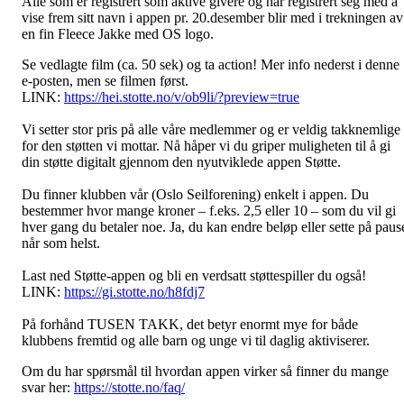
Alle som er registrert som aktive givere og har registrert seg med å
vise frem sitt navn i appen pr. 20.desember blir med i trekningen av
en fin Fleece Jakke med OS logo.
Se vedlagte film (ca. 50 sek) og ta action! Mer info nederst i denne
e-posten, men se filmen først.
LINK:
https://hei.stotte.no/v/ob9li/?preview=true
Vi setter stor pris på alle våre medlemmer og er veldig takknemlige
for den støtten vi mottar. Nå håper vi du griper muligheten til å gi
din støtte digitalt gjennom den nyutviklede appen Støtte.
Du finner klubben vår (Oslo Seilforening) enkelt i appen. Du
bestemmer hvor mange kroner – f.eks. 2,5 eller 10 – som du vil gi
hver gang du betaler noe. Ja, du kan endre beløp eller sette på paus
når som helst.
Last ned Støtte-appen og bli en verdsatt støttespiller du også!
LINK:
https://gi.stotte.no/h8fdj7
På forhånd TUSEN TAKK, det betyr enormt mye for både
klubbens fremtid og alle barn og unge vi til daglig aktiviserer.
Om du har spørsmål til hvordan appen virker så finner du mange
svar her:
https://stotte.no/faq/