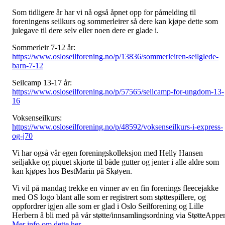
Som tidligere år har vi nå også åpnet opp for påmelding til
foreningens seilkurs og sommerleirer så dere kan kjøpe dette som
julegave til dere selv eller noen dere er glade i.
Sommerleir 7-12 år:
https://www.osloseilforening.no/p/13836/sommerleiren-seilglede-
barn-7-12
Seilcamp 13-17 år:
https://www.osloseilforening.no/p/57565/seilcamp-for-ungdom-13-
16
Voksenseilkurs:
https://www.osloseilforening.no/p/48592/voksenseilkurs-i-express-
og-j70
Vi har også vår egen foreningskolleksjon med Helly Hansen
seiljakke og piquet skjorte til både gutter og jenter i alle aldre som
kan kjøpes hos BestMarin på Skøyen.
Vi vil på mandag trekke en vinner av en fin forenings fleecejakke
med OS logo blant alle som er registrert som støttespillere, og
oppfordrer igjen alle som er glad i Oslo Seilforening og Lille
Herbern å bli med på vår støtte/innsamlingsordning via StøtteAppe
Mer info om dette her