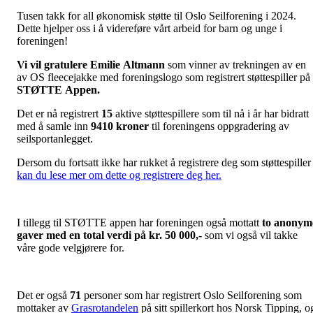
Tusen takk for all økonomisk støtte til Oslo Seilforening i 2024.
Dette hjelper oss i å videreføre vårt arbeid for barn og unge i
foreningen!
Vi vil gratulere Emilie Altmann
som vinner av trekningen av en
av OS fleecejakke med foreningslogo som registrert støttespiller på
STØTTE Appen.
Det er nå registrert
15
aktive støttespillere som til nå i år har bidratt
med å samle inn
9410 kroner
til foreningens oppgradering av
seilsportanlegget.
Dersom du fortsatt ikke har rukket å registrere deg som støttespiller
kan du lese mer om dette og registrere deg her.
I tillegg til STØTTE appen har foreningen også mottatt
to anonym
gaver med en total verdi på kr. 50 000,-
som vi også vil takke
våre gode velgjørere for.
Det er også
71
personer som har registrert Oslo Seilforening som
mottaker av
Grasrotandelen
på sitt spillerkort hos Norsk Tipping, o