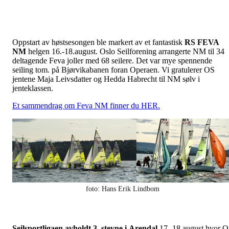
Oppstart av høstsesongen ble markert av et fantastisk
RS FEVA
NM
helgen 16.-18.august. Oslo Seilforening arrangerte NM til 34
deltagende Feva joller med 68 seilere. Det var mye spennende
seiling tom. på Bjørvikabanen foran Operaen. Vi gratulerer OS
jentene Maja Leivsdatter og Hedda Habrecht til NM sølv i
jenteklassen.
Et sammendrag om Feva NM finner du HER.
foto: Hans Erik Lindbom
Seilsportligaen avholdt 3. stevne i Arendal
17.-18.august hvor 