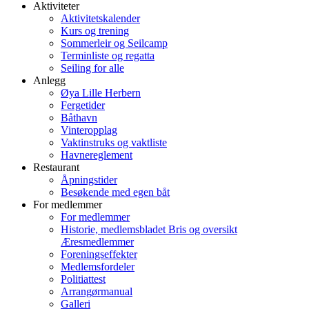
Aktiviteter
Aktivitetskalender
Kurs og trening
Sommerleir og Seilcamp
Terminliste og regatta
Seiling for alle
Anlegg
Øya Lille Herbern
Fergetider
Båthavn
Vinteropplag
Vaktinstruks og vaktliste
Havnereglement
Restaurant
Åpningstider
Besøkende med egen båt
For medlemmer
For medlemmer
Historie, medlemsbladet Bris og oversikt
Æresmedlemmer
Foreningseffekter
Medlemsfordeler
Politiattest
Arrangørmanual
Galleri