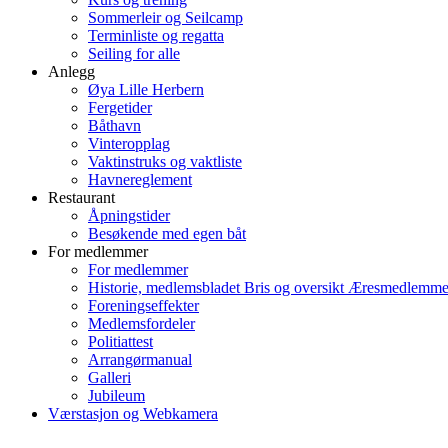
Sommerleir og Seilcamp
Terminliste og regatta
Seiling for alle
Anlegg
Øya Lille Herbern
Fergetider
Båthavn
Vinteropplag
Vaktinstruks og vaktliste
Havnereglement
Restaurant
Åpningstider
Besøkende med egen båt
For medlemmer
For medlemmer
Historie, medlemsbladet Bris og oversikt Æresmedlemme
Foreningseffekter
Medlemsfordeler
Politiattest
Arrangørmanual
Galleri
Jubileum
Værstasjon og Webkamera