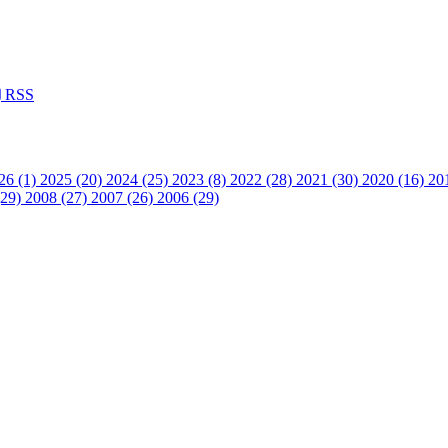
RSS
26 (1)
2025 (20)
2024 (25)
2023 (8)
2022 (28)
2021 (30)
2020 (16)
20
(29)
2008 (27)
2007 (26)
2006 (29)