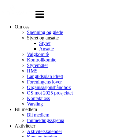
Veksle
navigasjon
Om oss
Spenning og glede
Styret og ansatte
Styret
Ansatte
Valgkomitè
Kontrollkomite
Styremøter
HMS
Langtidsplan idrett
Foreningens lover
Organisasjonshåndbok
OS mot 2025 prosjektet
Kontakt oss
Varsling
Bli medlem
Bli medlem
Innmeldingsskjema
Aktiviteter
Aktivitetskalender
Kurs og trening