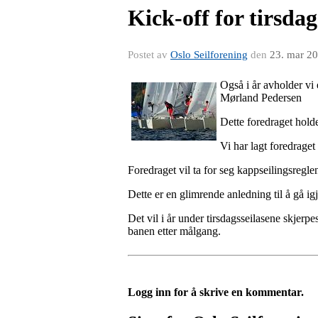
Kick-off for tirsdag
Postet av
Oslo Seilforening
den
23. mar 2
Også i år avholder vi
Mørland Pedersen
Dette foredraget hold
Vi har lagt foredraget 
Foredraget vil ta for seg kappseilingsregl
Dette er en glimrende anledning til å gå ig
Det vil i år under tirsdagsseilasene skjer
banen etter målgang.
Logg inn for å skrive en kommentar.