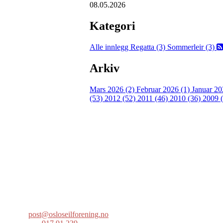
08.05.2026
Kategori
Alle innlegg
Regatta (3)
Sommerleir (3)
Arkiv
Mars 2026 (2)
Februar 2026 (1)
Januar 20
(53)
2012 (52)
2011 (46)
2010 (36)
2009 
Oslo Seilforening
Lille Herbern, 0286 Oslo
Postboks 686 Skøyen
0214 Oslo
post@osloseilforening.no