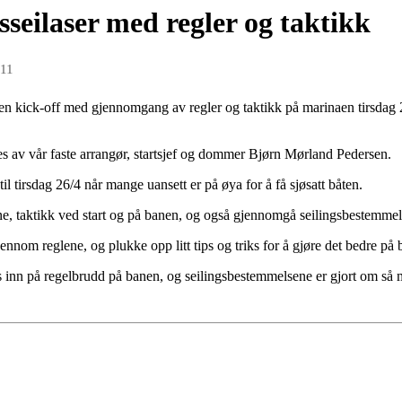
sseilaser med regler og taktikk
011
 en kick-off med gjennomgang av regler og taktikk på marinaen tirsdag
es av vår faste arrangør, startsjef og dommer Bjørn Mørland Pedersen.
til tirsdag 26/4 når mange uansett er på øya for å få sjøsatt båten.
ene, taktikk ved start og på banen, og også gjennomgå seilingsbestemmel
jennom reglene, og plukke opp litt tips og triks for å gjøre det bedre på
pes inn på regelbrudd på banen, og seilingsbestemmelsene er gjort om så