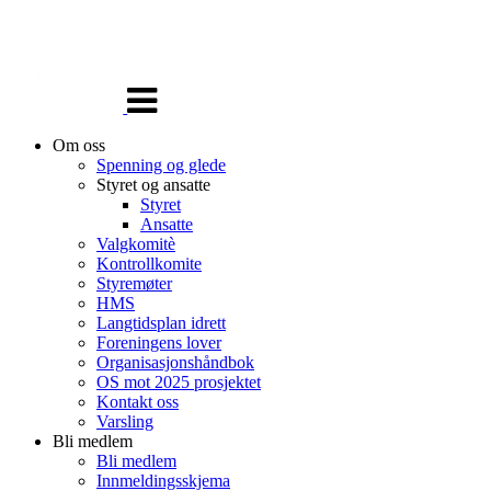
Veksle
navigasjon
Om oss
Spenning og glede
Styret og ansatte
Styret
Ansatte
Valgkomitè
Kontrollkomite
Styremøter
HMS
Langtidsplan idrett
Foreningens lover
Organisasjonshåndbok
OS mot 2025 prosjektet
Kontakt oss
Varsling
Bli medlem
Bli medlem
Innmeldingsskjema