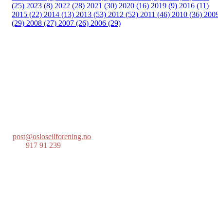
(25)
2023 (8)
2022 (28)
2021 (30)
2020 (16)
2019 (9)
2016 (11)
2015 (22)
2014 (13)
2013 (53)
2012 (52)
2011 (46)
2010 (36)
200
(29)
2008 (27)
2007 (26)
2006 (29)
Oslo Seilforening
Lille Herbern, 0286 Oslo
Postboks 686 Skøyen
0214 Oslo
post@osloseilforening.no
Tlf:
917 91 239