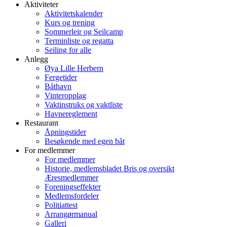
Aktiviteter
Aktivitetskalender
Kurs og trening
Sommerleir og Seilcamp
Terminliste og regatta
Seiling for alle
Anlegg
Øya Lille Herbern
Fergetider
Båthavn
Vinteropplag
Vaktinstruks og vaktliste
Havnereglement
Restaurant
Åpningstider
Besøkende med egen båt
For medlemmer
For medlemmer
Historie, medlemsbladet Bris og oversikt
Æresmedlemmer
Foreningseffekter
Medlemsfordeler
Politiattest
Arrangørmanual
Galleri