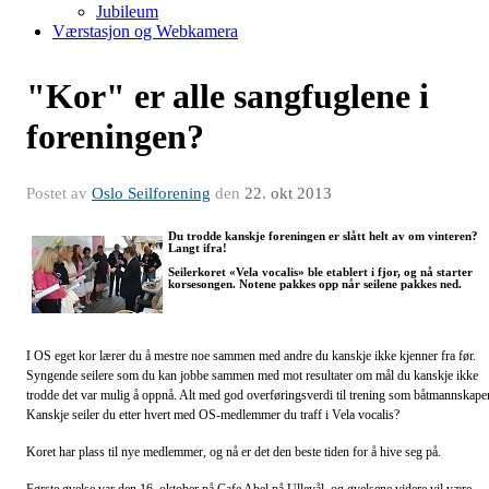
Jubileum
Værstasjon og Webkamera
"Kor" er alle sangfuglene i
foreningen?
Postet av
Oslo Seilforening
den
22. okt 2013
Du trodde kanskje foreningen er slått helt av om vinteren?
Langt ifra!
Seilerkoret «Vela vocalis» ble etablert i fjor, og nå starter
korsesongen. Notene pakkes opp når seilene pakkes ned.
I OS eget kor lærer du å mestre noe sammen med andre du kanskje ikke kjenner fra før.
Syngende seilere som du kan jobbe sammen med mot resultater om mål du kanskje ikke
trodde det var mulig å oppnå. Alt med god overføringsverdi til trening som båtmannskaper
Kanskje seiler du etter hvert med OS-medlemmer du traff i Vela vocalis?
Koret har plass til nye medlemmer, og nå er det den beste tiden for å hive seg på.
Første øvelse var den 16. oktober på Cafe Abel på Ullevål, og øvelsene videre vil være