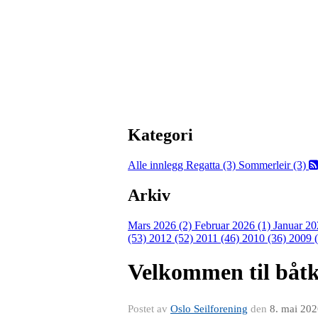
Kategori
Alle innlegg
Regatta (3)
Sommerleir (3)
Arkiv
Mars 2026 (2)
Februar 2026 (1)
Januar 20
(53)
2012 (52)
2011 (46)
2010 (36)
2009 
Velkommen til båtk
Postet av
Oslo Seilforening
den
8. mai 20