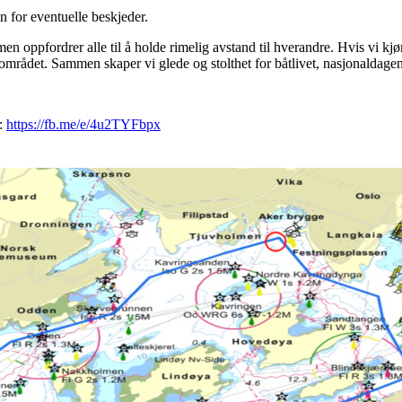
en for eventuelle beskjeder.
n oppfordrer alle til å holde rimelig avstand til hverandre. Hvis vi kjøre
området. Sammen skaper vi glede og stolthet for båtlivet, nasjonaldage
r:
https://fb.me/e/4u2TYFbpx