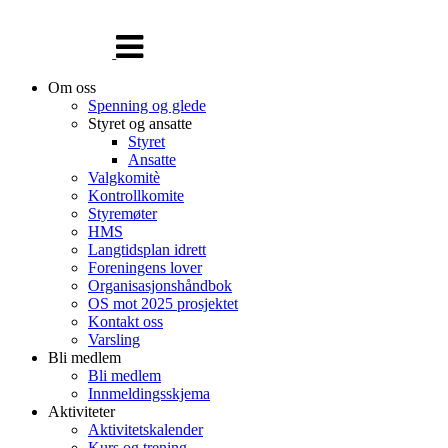
Veksle
navigasjon
Om oss
Spenning og glede
Styret og ansatte
Styret
Ansatte
Valgkomitè
Kontrollkomite
Styremøter
HMS
Langtidsplan idrett
Foreningens lover
Organisasjonshåndbok
OS mot 2025 prosjektet
Kontakt oss
Varsling
Bli medlem
Bli medlem
Innmeldingsskjema
Aktiviteter
Aktivitetskalender
Kurs og trening