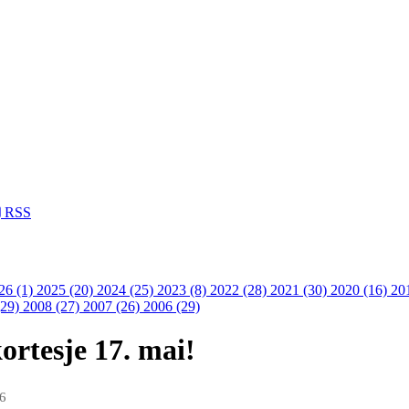
RSS
26 (1)
2025 (20)
2024 (25)
2023 (8)
2022 (28)
2021 (30)
2020 (16)
20
(29)
2008 (27)
2007 (26)
2006 (29)
ortesje 17. mai!
26