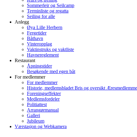
Sommerleir og Seilcamp
Terminliste og regatta
Seiling for alle
Anlegg
Øya Lille Herbern
Fergetider
Båthavn
Vinteropplag
Vaktinstruks og vaktliste
Havnereglement
Restaurant
Åpningstider
Besøkende med egen båt
For medlemmer
For medlemmer
Historie, medlemsbladet Bris og oversikt Æresmedlemme
Foreningseffekter
Medlemsfordeler
Politiattest
Arrangørmanual
Galleri
Jubileum
Værstasjon og Webkamera