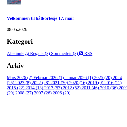
Velkommen til båtkortesje 17. mai!
08.05.2026
Kategori
Alle innlegg
Regatta (3)
Sommerleir (3)
RSS
Arkiv
Mars 2026 (2)
Februar 2026 (1)
Januar 2026 (1)
2025 (20)
2024
(25)
2023 (8)
2022 (28)
2021 (30)
2020 (16)
2019 (9)
2016 (11)
2015 (22)
2014 (13)
2013 (53)
2012 (52)
2011 (46)
2010 (36)
200
(29)
2008 (27)
2007 (26)
2006 (29)
Oslo Seilforening