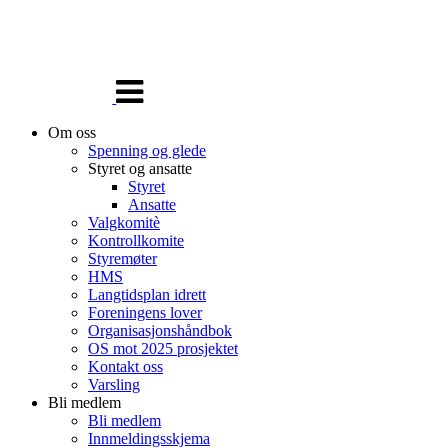
Veksle
navigasjon
Om oss
Spenning og glede
Styret og ansatte
Styret
Ansatte
Valgkomitè
Kontrollkomite
Styremøter
HMS
Langtidsplan idrett
Foreningens lover
Organisasjonshåndbok
OS mot 2025 prosjektet
Kontakt oss
Varsling
Bli medlem
Bli medlem
Innmeldingsskjema