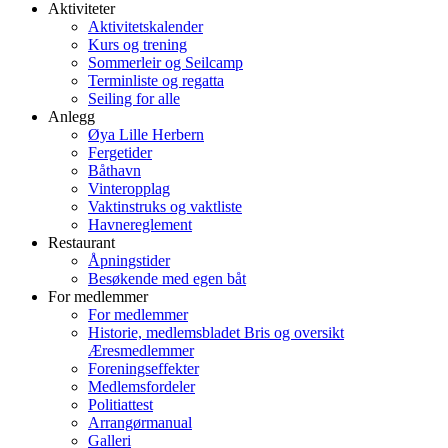
Aktiviteter
Aktivitetskalender
Kurs og trening
Sommerleir og Seilcamp
Terminliste og regatta
Seiling for alle
Anlegg
Øya Lille Herbern
Fergetider
Båthavn
Vinteropplag
Vaktinstruks og vaktliste
Havnereglement
Restaurant
Åpningstider
Besøkende med egen båt
For medlemmer
For medlemmer
Historie, medlemsbladet Bris og oversikt
Æresmedlemmer
Foreningseffekter
Medlemsfordeler
Politiattest
Arrangørmanual
Galleri