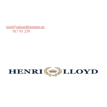
Lille Herbern, 0286 Oslo
Postboks 686 Skøyen
0214 Oslo
post@osloseilforening.no
Tlf:
917 91 239