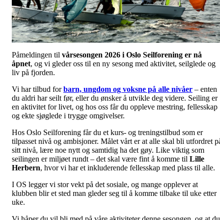
Påmeldingen til
vårsesongen 2026 i Oslo Seilforening er nå
åpnet
, og vi gleder oss til en ny sesong med aktivitet, seilglede og
liv på fjorden.
Vi har tilbud for
barn, ungdom og voksne på alle nivåer
– enten
du aldri har seilt før, eller du ønsker å utvikle deg videre. Seiling er
en aktivitet for livet, og hos oss får du oppleve mestring, fellesskap
og ekte sjøglede i trygge omgivelser.
Hos Oslo Seilforening får du et kurs- og treningstilbud som er
tilpasset nivå og ambisjoner. Målet vårt er at alle skal bli utfordret p
sitt nivå, lære noe nytt og samtidig ha det gøy. Like viktig som
seilingen er miljøet rundt – det skal være fint å komme til
Lille
Herbern
, hvor vi har et inkluderende fellesskap med plass til alle.
I OS legger vi stor vekt på det sosiale, og mange opplever at
klubben blir et sted man gleder seg til å komme tilbake til uke etter
uke.
Vi håper du vil bli med på våre aktiviteter denne sesongen, og at du