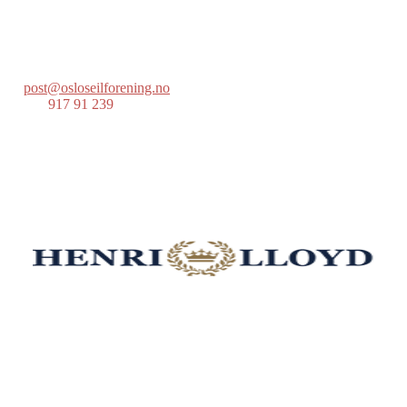
Lille Herbern, 0286 Oslo
Postboks 686 Skøyen
0214 Oslo
post@osloseilforening.no
Tlf:
917 91 239