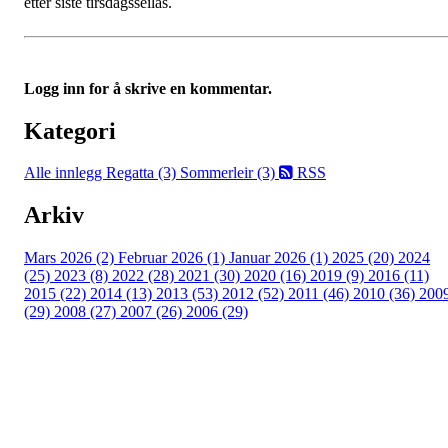
etter siste tirsdagsseilas.
Logg inn for å skrive en kommentar.
Kategori
Alle innlegg
Regatta (3)
Sommerleir (3)
RSS
Arkiv
Mars 2026 (2)
Februar 2026 (1)
Januar 2026 (1)
2025 (20)
2024
(25)
2023 (8)
2022 (28)
2021 (30)
2020 (16)
2019 (9)
2016 (11)
2015 (22)
2014 (13)
2013 (53)
2012 (52)
2011 (46)
2010 (36)
200
(29)
2008 (27)
2007 (26)
2006 (29)
Oslo Seilforening