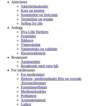
Aktiviteter
Aktivitetskalender
Kurs og trening
Sommerleir og Seilcamp
Terminliste og regatta
Seiling for alle
Anlegg
Øya Lille Herbern
Fergetider
Båthavn
Vinteropplag
Vaktinstruks og vaktliste
Havnereglement
Restaurant
Åpningstider
Besøkende med egen båt
For medlemmer
For medlemmer
Historie, medlemsbladet Bris og oversikt
Æresmedlemmer
Foreningseffekter
Medlemsfordeler
Politiattest
Arrangørmanual
Galleri