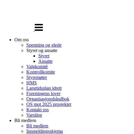
Veksle
navigasjon
Om oss
Spenning og glede
Styret og ansatte
Styret
Ansatte
Valgkomitè
Kontrollkomite
Styremøter
HMS
Langtidsplan idrett
Foreningens lover
Organisasjonshåndbok
OS mot 2025 prosjektet
Kontakt oss
Varsling
Bli medlem
Bli medlem
Innmeldingsskjema