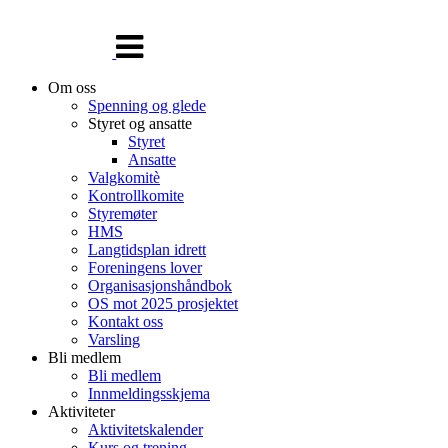
Veksle
navigasjon
Om oss
Spenning og glede
Styret og ansatte
Styret
Ansatte
Valgkomitè
Kontrollkomite
Styremøter
HMS
Langtidsplan idrett
Foreningens lover
Organisasjonshåndbok
OS mot 2025 prosjektet
Kontakt oss
Varsling
Bli medlem
Bli medlem
Innmeldingsskjema
Aktiviteter
Aktivitetskalender
Kurs og trening