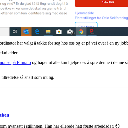
ordinator har valgt å takke for seg hos oss og er på vei over i en ny job
edarbeider.
nnonse på Finn.no
og håper at alle kan hjelpe oss å spre denne i denne så
 tiltredelse så snart som mulig.
elsen
 som nyansatt i stillingen. Han har ellerede hatt første arbeidsdag 🙂