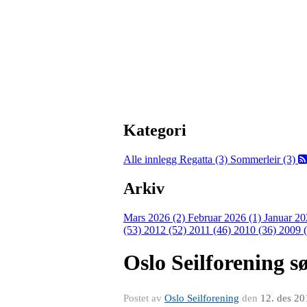
Kategori
Alle innlegg
Regatta (3)
Sommerleir (3)
Arkiv
Mars 2026 (2)
Februar 2026 (1)
Januar 20
(53)
2012 (52)
2011 (46)
2010 (36)
2009 
Oslo Seilforening s
Postet av
Oslo Seilforening
den
12. des 20