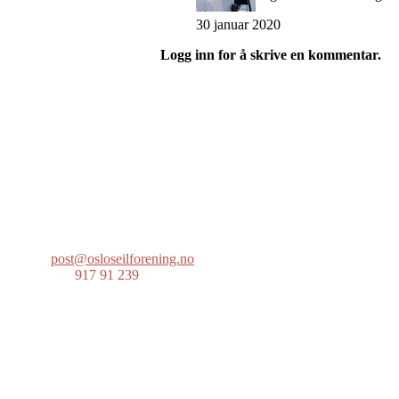
30 januar 2020
Logg inn for å skrive en kommentar.
Oslo Seilforening
Lille Herbern, 0286 Oslo
Postboks 686 Skøyen
0214 Oslo
post@osloseilforening.no
Tlf:
917 91 239