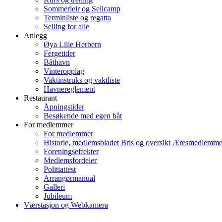
Sommerleir og Seilcamp
Terminliste og regatta
Seiling for alle
Anlegg
Øya Lille Herbern
Fergetider
Båthavn
Vinteropplag
Vaktinstruks og vaktliste
Havnereglement
Restaurant
Åpningstider
Besøkende med egen båt
For medlemmer
For medlemmer
Historie, medlemsbladet Bris og oversikt Æresmedlemme
Foreningseffekter
Medlemsfordeler
Politiattest
Arrangørmanual
Galleri
Jubileum
Værstasjon og Webkamera