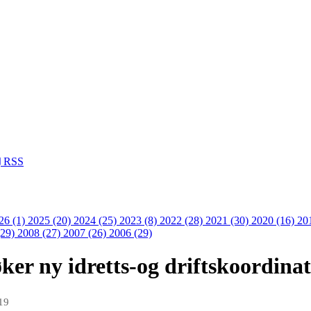
RSS
26 (1)
2025 (20)
2024 (25)
2023 (8)
2022 (28)
2021 (30)
2020 (16)
20
(29)
2008 (27)
2007 (26)
2006 (29)
øker ny idretts-og driftskoordinat
19