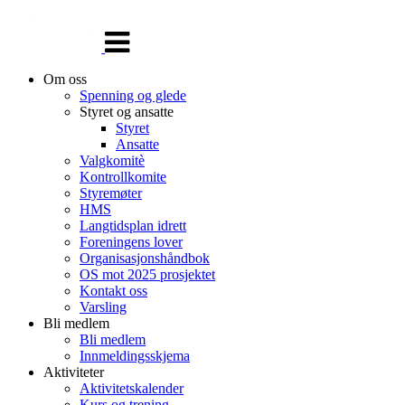
Veksle
navigasjon
Om oss
Spenning og glede
Styret og ansatte
Styret
Ansatte
Valgkomitè
Kontrollkomite
Styremøter
HMS
Langtidsplan idrett
Foreningens lover
Organisasjonshåndbok
OS mot 2025 prosjektet
Kontakt oss
Varsling
Bli medlem
Bli medlem
Innmeldingsskjema
Aktiviteter
Aktivitetskalender
Kurs og trening