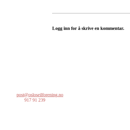
Logg inn for å skrive en kommentar.
Oslo Seilforening
Lille Herbern, 0286 Oslo
Postboks 686 Skøyen
0214 Oslo
post@osloseilforening.no
Tlf:
917 91 239