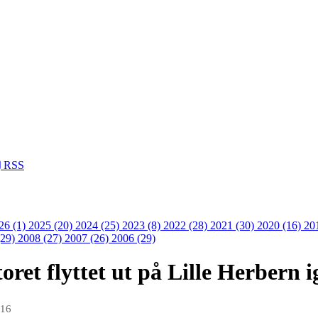
RSS
26 (1)
2025 (20)
2024 (25)
2023 (8)
2022 (28)
2021 (30)
2020 (16)
20
(29)
2008 (27)
2007 (26)
2006 (29)
ret flyttet ut på Lille Herbern i
016