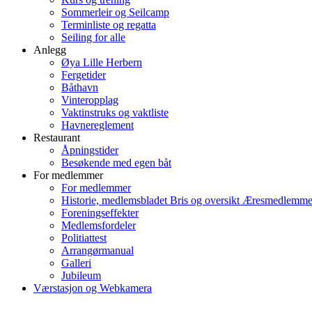
Sommerleir og Seilcamp
Terminliste og regatta
Seiling for alle
Anlegg
Øya Lille Herbern
Fergetider
Båthavn
Vinteropplag
Vaktinstruks og vaktliste
Havnereglement
Restaurant
Åpningstider
Besøkende med egen båt
For medlemmer
For medlemmer
Historie, medlemsbladet Bris og oversikt Æresmedlemme
Foreningseffekter
Medlemsfordeler
Politiattest
Arrangørmanual
Galleri
Jubileum
Værstasjon og Webkamera