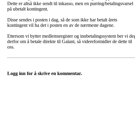
Dette er altså ikke sendt til inkasso, men en purring/betalingsvarsel
på ubetalt kontingent.
Disse sendes i posten i dag, så de som ikke har betalt årets
kontingent vil ha det i posten en av de nærmeste dagene.
Ettersom vi bytter medlemsregister og innbetalingssystem ber vi de
derfor om å betale direkte til Galant, så videreformidler de dette til
oss.
Logg inn for å skrive en kommentar.
Oslo Seilforening
Lille Herbern, 0286 Oslo
Postboks 686 Skøyen
0214 Oslo