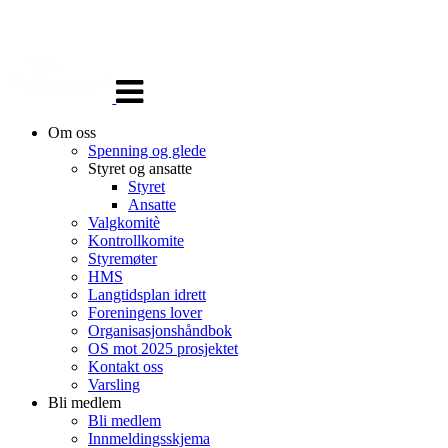
Veksle
navigasjon
Om oss
Spenning og glede
Styret og ansatte
Styret
Ansatte
Valgkomitè
Kontrollkomite
Styremøter
HMS
Langtidsplan idrett
Foreningens lover
Organisasjonshåndbok
OS mot 2025 prosjektet
Kontakt oss
Varsling
Bli medlem
Bli medlem
Innmeldingsskjema