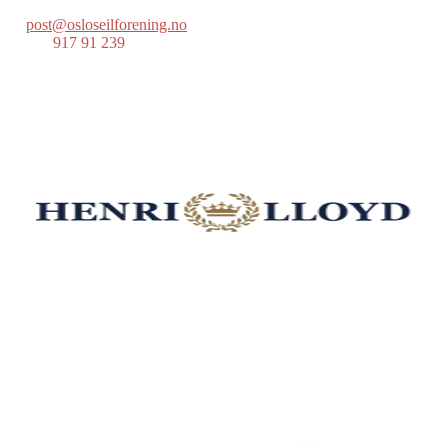
post@osloseilforening.no
Tlf:
917 91 239