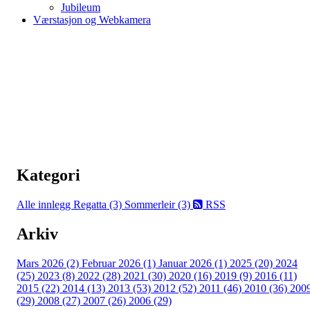
Jubileum
Værstasjon og Webkamera
Kategori
Alle innlegg
Regatta (3)
Sommerleir (3)
RSS
Arkiv
Mars 2026 (2)
Februar 2026 (1)
Januar 2026 (1)
2025 (20)
2024
(25)
2023 (8)
2022 (28)
2021 (30)
2020 (16)
2019 (9)
2016 (11)
2015 (22)
2014 (13)
2013 (53)
2012 (52)
2011 (46)
2010 (36)
200
(29)
2008 (27)
2007 (26)
2006 (29)