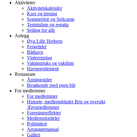
Aktiviteter
Aktivitetskalender
Kurs og trening
Sommerleir og Seilcamp
Terminliste og regatta
Seiling for alle
Anlegg
Øya Lille Herbern
Fergetider
Båthavn
Vinteropplag
Vaktinstruks og vaktliste
Havnereglement
Restaurant
Åpningstider
Besøkende med egen båt
For medlemmer
For medlemmer
Historie, medlemsbladet Bris og oversikt
Æresmedlemmer
Foreningseffekter
Medlemsfordeler
Politiattest
Arrangørmanual
Galleri