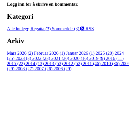
Logg inn for å skrive en kommentar.
Kategori
Alle innlegg
Regatta (3)
Sommerleir (3)
RSS
Arkiv
Mars 2026 (2)
Februar 2026 (1)
Januar 2026 (1)
2025 (20)
2024
(25)
2023 (8)
2022 (28)
2021 (30)
2020 (16)
2019 (9)
2016 (11)
2015 (22)
2014 (13)
2013 (53)
2012 (52)
2011 (46)
2010 (36)
200
(29)
2008 (27)
2007 (26)
2006 (29)
Oslo Seilforening
Lille Herbern, 0286 Oslo
Postboks 686 Skøyen
0214 Oslo