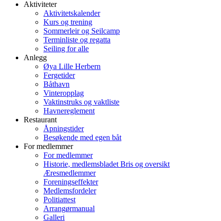
Aktiviteter
Aktivitetskalender
Kurs og trening
Sommerleir og Seilcamp
Terminliste og regatta
Seiling for alle
Anlegg
Øya Lille Herbern
Fergetider
Båthavn
Vinteropplag
Vaktinstruks og vaktliste
Havnereglement
Restaurant
Åpningstider
Besøkende med egen båt
For medlemmer
For medlemmer
Historie, medlemsbladet Bris og oversikt
Æresmedlemmer
Foreningseffekter
Medlemsfordeler
Politiattest
Arrangørmanual
Galleri