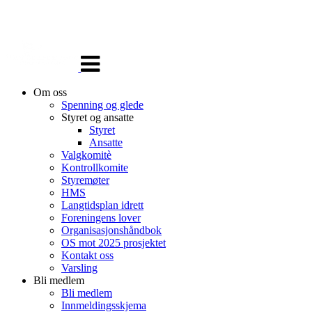
Veksle
navigasjon
Om oss
Spenning og glede
Styret og ansatte
Styret
Ansatte
Valgkomitè
Kontrollkomite
Styremøter
HMS
Langtidsplan idrett
Foreningens lover
Organisasjonshåndbok
OS mot 2025 prosjektet
Kontakt oss
Varsling
Bli medlem
Bli medlem
Innmeldingsskjema