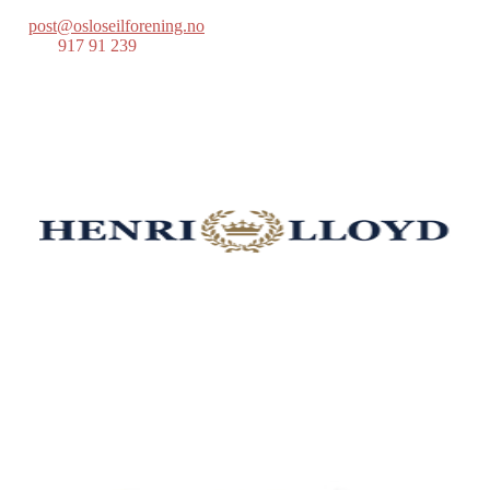
post@osloseilforening.no
Tlf:
917 91 239