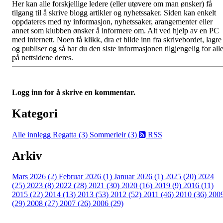
Her kan alle forskjellige ledere (eller utøvere om man ønsker) få
tilgang til å skrive blogg artikler og nyhetssaker. Siden kan enkelt
oppdateres med ny informasjon, nyhetssaker, arangementer eller
annet som klubben ønsker å informere om. Alt ved hjelp av en PC
med internett. Noen få klikk, dra et bilde inn fra skrivebordet, lagre
og publiser og så har du den siste informasjonen tilgjengelig for all
på nettsidene deres.
Logg inn for å skrive en kommentar.
Kategori
Alle innlegg
Regatta (3)
Sommerleir (3)
RSS
Arkiv
Mars 2026 (2)
Februar 2026 (1)
Januar 2026 (1)
2025 (20)
2024
(25)
2023 (8)
2022 (28)
2021 (30)
2020 (16)
2019 (9)
2016 (11)
2015 (22)
2014 (13)
2013 (53)
2012 (52)
2011 (46)
2010 (36)
200
(29)
2008 (27)
2007 (26)
2006 (29)