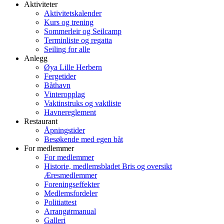
Aktiviteter
Aktivitetskalender
Kurs og trening
Sommerleir og Seilcamp
Terminliste og regatta
Seiling for alle
Anlegg
Øya Lille Herbern
Fergetider
Båthavn
Vinteropplag
Vaktinstruks og vaktliste
Havnereglement
Restaurant
Åpningstider
Besøkende med egen båt
For medlemmer
For medlemmer
Historie, medlemsbladet Bris og oversikt
Æresmedlemmer
Foreningseffekter
Medlemsfordeler
Politiattest
Arrangørmanual
Galleri