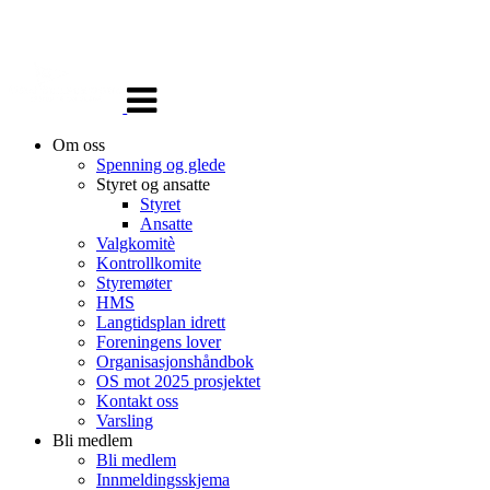
Veksle
navigasjon
Om oss
Spenning og glede
Styret og ansatte
Styret
Ansatte
Valgkomitè
Kontrollkomite
Styremøter
HMS
Langtidsplan idrett
Foreningens lover
Organisasjonshåndbok
OS mot 2025 prosjektet
Kontakt oss
Varsling
Bli medlem
Bli medlem
Innmeldingsskjema