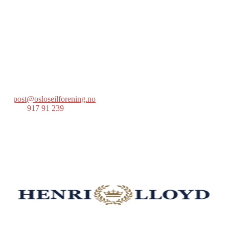
Oslo Seilforening
Lille Herbern, 0286 Oslo
Postboks 686 Skøyen
0214 Oslo
post@osloseilforening.no
Tlf:
917 91 239