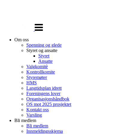
Veksle
navigasjon
Om oss
Spenning og glede
Styret og ansatte
Styret
Ansatte
Valgkomitè
Kontrollkomite
Styremøter
HMS
Langtidsplan idrett
Foreningens lover
Organisasjonshåndbok
OS mot 2025 prosjektet
Kontakt oss
Varsling
Bli medlem
Bli medlem
Innmeldingsskjema