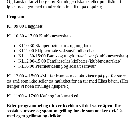
Og kanskje får vi besøk av Redningsselskapet eller politibåten i
løpet av dagen med mindre de blir kalt ut på oppdrag.
Program:
Kl. 09:00 Flaggheis
Kl. 10:30 - 17:00 Klubbmesterskap
Kl.10:30 Skippermøte barn- og ungdom
Kl.11:00 Skippermøte voksne/familieseilas
Kl.11:30-15:00 Barn- og ungdomsseilaser (klubbmesterskap)
Kl.12:00-15:00 Familieseilas kjølbåter (klubbmesterskap)
Kl.16:00 Premieutdeling og sosialt samvær
Kl. 12:00 – 15:00 «Miniseilcamp» med aktiviteter på øya for store
og små som ikke seiler og mulighet for en tur med Elias båten. (He
trenger vi noen frivillige hjelpere :)
Kl. 11:00 – 17:00 Kafe og bruktmarked
Etter programmet og utover kvelden vil det være åpent for
sosialt samvær og spontan grilling for de som ønsker det. Ta
med egen grillmat og drikke.