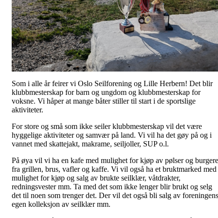
Som i alle år feirer vi Oslo Seilforening og Lille Herbern! Det blir
klubbmesterskap for barn og ungdom og klubbmesterskap for
voksne. Vi håper at mange båter stiller til start i de sportslige
aktiviteter.
For store og små som ikke seiler klubbmesterskap vil det være
hyggelige aktiviteter og samvær på land. Vi vil ha det gøy på og i
vannet med skattejakt, makrame, seiljoller, SUP o.l.
På øya vil vi ha en kafe med mulighet for kjøp av pølser og burger
fra grillen, brus, vafler og kaffe. Vi vil også ha et bruktmarked med
mulighet for kjøp og salg av brukte seilklær, våtdrakter,
redningsvester mm. Ta med det som ikke lenger blir brukt og selg
det til noen som trenger det. Der vil det også bli salg av foreningen
egen kolleksjon av seilklær mm.