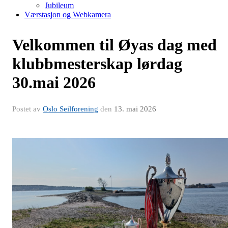
Jubileum
Værstasjon og Webkamera
Velkommen til Øyas dag med
klubbmesterskap lørdag
30.mai 2026
Postet av
Oslo Seilforening
den
13. mai 2026