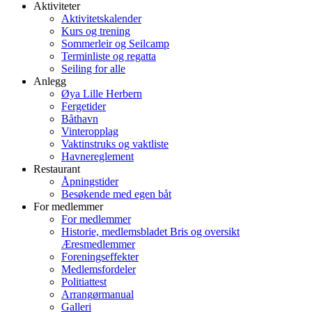
Aktiviteter
Aktivitetskalender
Kurs og trening
Sommerleir og Seilcamp
Terminliste og regatta
Seiling for alle
Anlegg
Øya Lille Herbern
Fergetider
Båthavn
Vinteropplag
Vaktinstruks og vaktliste
Havnereglement
Restaurant
Åpningstider
Besøkende med egen båt
For medlemmer
For medlemmer
Historie, medlemsbladet Bris og oversikt
Æresmedlemmer
Foreningseffekter
Medlemsfordeler
Politiattest
Arrangørmanual
Galleri