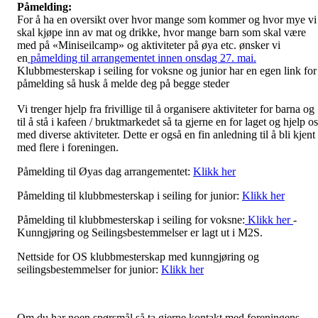
Påmelding:
For å ha en oversikt over hvor mange som kommer og hvor mye vi
skal kjøpe inn av mat og drikke, hvor mange barn som skal være
med på «Miniseilcamp» og aktiviteter på øya etc. ønsker vi
en
påmelding til arrangementet innen onsdag 27. mai.
Klubbmesterskap i seiling for voksne og junior har en egen link for
påmelding så husk å melde deg på begge steder
Vi trenger hjelp fra frivillige til å organisere aktiviteter for barna og
til å stå i kafeen / bruktmarkedet så ta gjerne en for laget og hjelp o
med diverse aktiviteter. Dette er også en fin anledning til å bli kjent
med flere i foreningen.
Påmelding til Øyas dag arrangementet:
Klikk her
Påmelding til klubbmesterskap i seiling for junior:
Klikk her
Påmelding til klubbmesterskap i seiling for voksne:
Klikk her
-
Kunngjøring og Seilingsbestemmelser er lagt ut i M2S.
Nettside for OS klubbmesterskap med kunngjøring og
seilingsbestemmelser for junior:
Klikk her
Om du har noen spørsmål så ta gjerne kontakt med foreningens