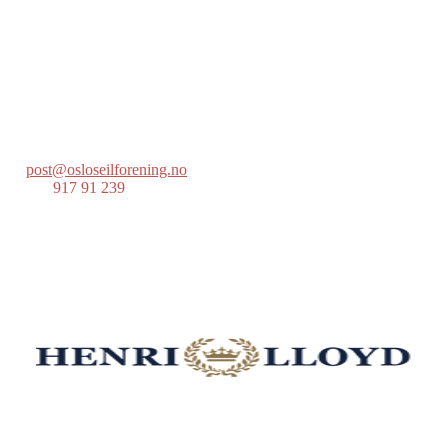
Oslo Seilforening
Lille Herbern, 0286 Oslo
Postboks 686 Skøyen
0214 Oslo
post@osloseilforening.no
Tlf:
917 91 239