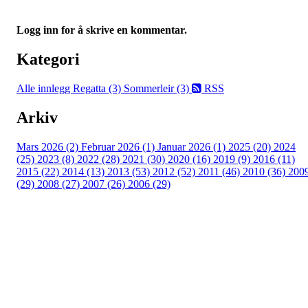
Logg inn for å skrive en kommentar.
Kategori
Alle innlegg
Regatta (3)
Sommerleir (3)
RSS
Arkiv
Mars 2026 (2)
Februar 2026 (1)
Januar 2026 (1)
2025 (20)
2024
(25)
2023 (8)
2022 (28)
2021 (30)
2020 (16)
2019 (9)
2016 (11)
2015 (22)
2014 (13)
2013 (53)
2012 (52)
2011 (46)
2010 (36)
200
(29)
2008 (27)
2007 (26)
2006 (29)
Oslo Seilforening
Lille Herbern, 0286 Oslo