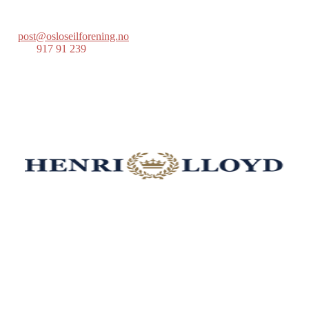
Postboks 686 Skøyen
0214 Oslo
post@osloseilforening.no
Tlf:
917 91 239