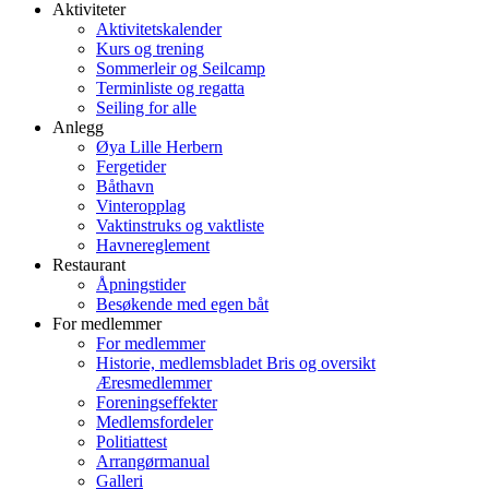
Aktiviteter
Aktivitetskalender
Kurs og trening
Sommerleir og Seilcamp
Terminliste og regatta
Seiling for alle
Anlegg
Øya Lille Herbern
Fergetider
Båthavn
Vinteropplag
Vaktinstruks og vaktliste
Havnereglement
Restaurant
Åpningstider
Besøkende med egen båt
For medlemmer
For medlemmer
Historie, medlemsbladet Bris og oversikt
Æresmedlemmer
Foreningseffekter
Medlemsfordeler
Politiattest
Arrangørmanual
Galleri