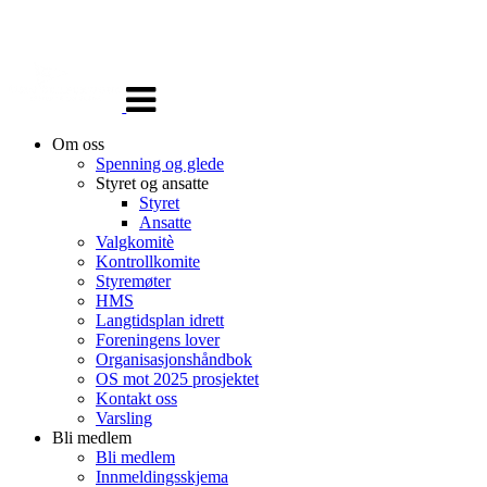
Veksle
navigasjon
Om oss
Spenning og glede
Styret og ansatte
Styret
Ansatte
Valgkomitè
Kontrollkomite
Styremøter
HMS
Langtidsplan idrett
Foreningens lover
Organisasjonshåndbok
OS mot 2025 prosjektet
Kontakt oss
Varsling
Bli medlem
Bli medlem
Innmeldingsskjema