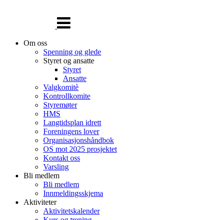
Veksle
navigasjon
Om oss
Spenning og glede
Styret og ansatte
Styret
Ansatte
Valgkomitè
Kontrollkomite
Styremøter
HMS
Langtidsplan idrett
Foreningens lover
Organisasjonshåndbok
OS mot 2025 prosjektet
Kontakt oss
Varsling
Bli medlem
Bli medlem
Innmeldingsskjema
Aktiviteter
Aktivitetskalender
Kurs og trening