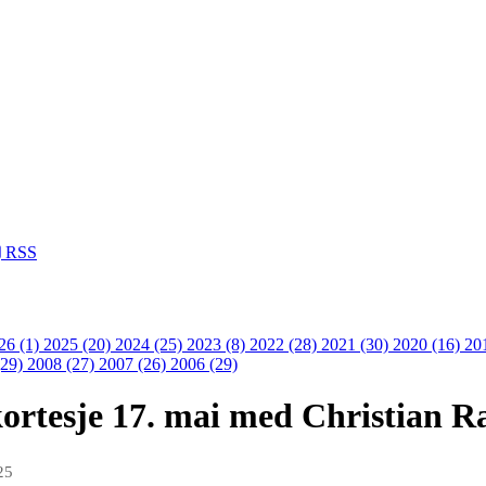
RSS
26 (1)
2025 (20)
2024 (25)
2023 (8)
2022 (28)
2021 (30)
2020 (16)
20
(29)
2008 (27)
2007 (26)
2006 (29)
ortesje 17. mai med Christian R
25