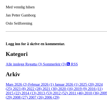
Med vennlig hilsen
Jan Petter Gamborg
Oslo Seilforening
Logg inn for å skrive en kommentar.
Kategori
Alle innlegg
Regatta (3)
Sommerleir (3)
RSS
Arkiv
Mars 2026 (2)
Februar 2026 (1)
Januar 2026 (1)
2025 (20)
2024
(25)
2023 (8)
2022 (28)
2021 (30)
2020 (16)
2019 (9)
2016 (11)
2015 (22)
2014 (13)
2013 (53)
2012 (52)
2011 (46)
2010 (36)
200
(29)
2008 (27)
2007 (26)
2006 (29)