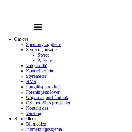
Veksle
navigasjon
Om oss
Spenning og glede
Styret og ansatte
Styret
Ansatte
Valgkomitè
Kontrollkomite
Styremøter
HMS
Langtidsplan idrett
Foreningens lover
Organisasjonshåndbok
OS mot 2025 prosjektet
Kontakt oss
Varsling
Bli medlem
Bli medlem
Innmeldingsskjema