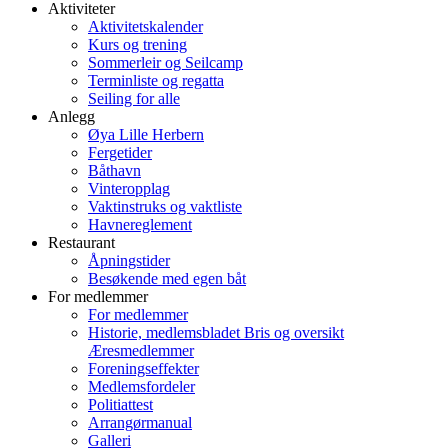
Aktiviteter
Aktivitetskalender
Kurs og trening
Sommerleir og Seilcamp
Terminliste og regatta
Seiling for alle
Anlegg
Øya Lille Herbern
Fergetider
Båthavn
Vinteropplag
Vaktinstruks og vaktliste
Havnereglement
Restaurant
Åpningstider
Besøkende med egen båt
For medlemmer
For medlemmer
Historie, medlemsbladet Bris og oversikt
Æresmedlemmer
Foreningseffekter
Medlemsfordeler
Politiattest
Arrangørmanual
Galleri