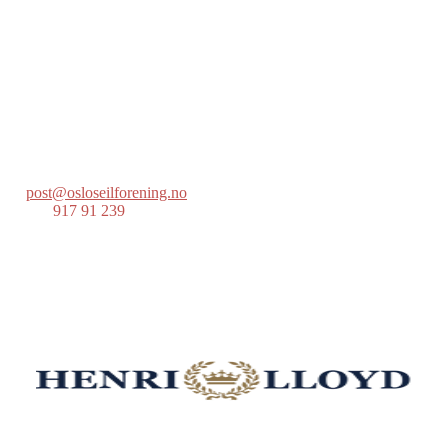
Oslo Seilforening
Lille Herbern, 0286 Oslo
Postboks 686 Skøyen
0214 Oslo
post@osloseilforening.no
Tlf:
917 91 239