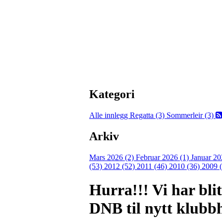
Kategori
Alle innlegg
Regatta (3)
Sommerleir (3)
Arkiv
Mars 2026 (2)
Februar 2026 (1)
Januar 20
(53)
2012 (52)
2011 (46)
2010 (36)
2009 
Hurra!!! Vi har blit
DNB til nytt klubb