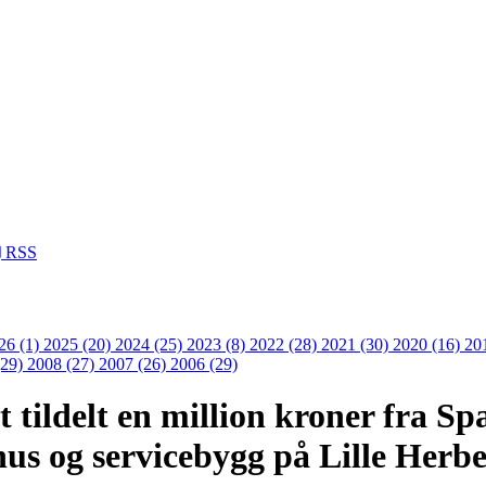
RSS
26 (1)
2025 (20)
2024 (25)
2023 (8)
2022 (28)
2021 (30)
2020 (16)
20
(29)
2008 (27)
2007 (26)
2006 (29)
t tildelt en million kroner fra Sp
hus og servicebygg på Lille Herb