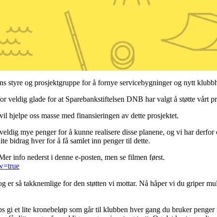
ns styre og prosjektgruppe for å fornye servicebygninger og nytt klubb
or veldig glade for at Sparebankstiftelsen DNB har valgt å støtte vårt p
vil hjelpe oss masse med finansieringen av dette prosjektet.
nn veldig mye penger for å kunne realisere disse planene, og vi har derf
lite bidrag hver for å få samlet inn penger til dette.
 Mer info nederst i denne e-posten, men se filmen først.
ew=true
g er så takknemlige for den støtten vi mottar. Nå håper vi du griper muli
s gi et lite kronebeløp som går til klubben hver gang du bruker penger f