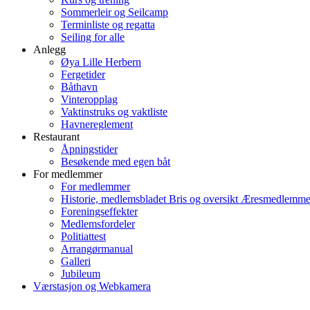
Sommerleir og Seilcamp
Terminliste og regatta
Seiling for alle
Anlegg
Øya Lille Herbern
Fergetider
Båthavn
Vinteropplag
Vaktinstruks og vaktliste
Havnereglement
Restaurant
Åpningstider
Besøkende med egen båt
For medlemmer
For medlemmer
Historie, medlemsbladet Bris og oversikt Æresmedlemme
Foreningseffekter
Medlemsfordeler
Politiattest
Arrangørmanual
Galleri
Jubileum
Værstasjon og Webkamera