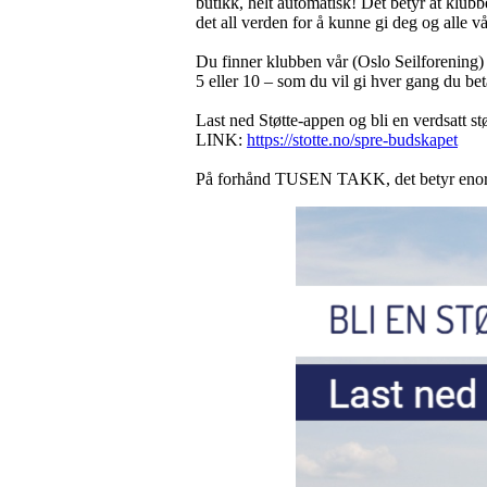
butikk, helt automatisk! Det betyr at klubbe
det all verden for å kunne gi deg og alle v
Du finner klubben vår (Oslo Seilforening) 
5 eller 10 – som du vil gi hver gang du bet
Last ned Støtte-appen og bli en verdsatt st
LINK:
https://stotte.no/spre-budskapet
På forhånd TUSEN TAKK, det betyr enormt m