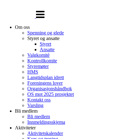
Veksle
navigasjon
Om oss
Spenning og glede
Styret og ansatte
Styret
Ansatte
Valgkomitè
Kontrollkomite
Styremøter
HMS
Langtidsplan idrett
Foreningens lover
Organisasjonshåndbok
OS mot 2025 prosjektet
Kontakt oss
Varsling
Bli medlem
Bli medlem
Innmeldingsskjema
Aktiviteter
Aktivitetskalender
Kurs og trening