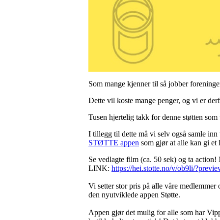
Som mange kjenner til så jobber foreninge
Dette vil koste mange penger, og vi er derf
Tusen hjertelig takk for denne støtten som 
I tillegg til dette må vi selv også samle i
STØTTE appen
som gjør at alle kan gi et 
Se vedlagte film (ca. 50 sek) og ta action!
LINK:
https://hei.stotte.no/v/ob9li/?previ
Vi setter stor pris på alle våre medlemmer o
den nyutviklede appen Støtte.
Appen gjør det mulig for alle som har Vipp