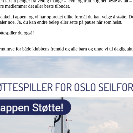
n får litt penger fra veldig mange – jevnt og trutt. Og det beste av alt 
åre medlemmer det aller beste tilbudet.
enkelt i appen, og vi har opprettet ulike formål du kan velge å støtte.
aler noe. Ja, du kan endre beløp eller sette på pause når som helst.
øttespiller du også!
ye for både klubbens fremtid og alle barn og unge vi til daglig akti