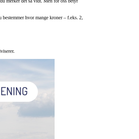
– du merker det så vidt. Men for oss betyr
 Du bestemmer hvor mange kroner – f.eks. 2,
viserer.