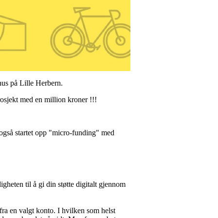
hus på Lille Herbern.
rosjekt med en million kroner !!!
or også startet opp "micro-funding" med
gheten til å gi din støtte digitalt gjennom
ra en valgt konto. I hvilken som helst