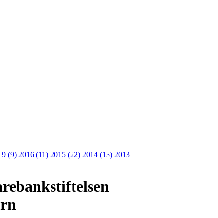
19 (9)
2016 (11)
2015 (22)
2014 (13)
2013
arebankstiftelsen
ern