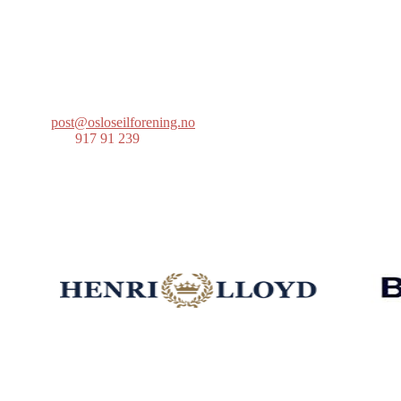
Oslo Seilforening
Lille Herbern, 0286 Oslo
Postboks 686 Skøyen
0214 Oslo
post@osloseilforening.no
Tlf:
917 91 239