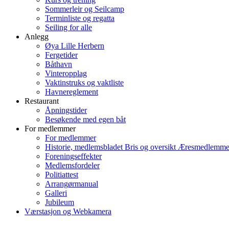
Sommerleir og Seilcamp
Terminliste og regatta
Seiling for alle
Anlegg
Øya Lille Herbern
Fergetider
Båthavn
Vinteropplag
Vaktinstruks og vaktliste
Havnereglement
Restaurant
Åpningstider
Besøkende med egen båt
For medlemmer
For medlemmer
Historie, medlemsbladet Bris og oversikt Æresmedlemme
Foreningseffekter
Medlemsfordeler
Politiattest
Arrangørmanual
Galleri
Jubileum
Værstasjon og Webkamera