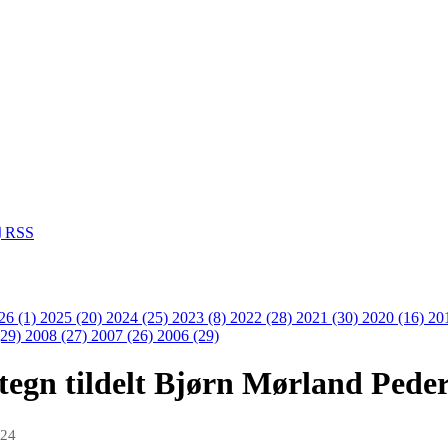
RSS
26 (1)
2025 (20)
2024 (25)
2023 (8)
2022 (28)
2021 (30)
2020 (16)
20
(29)
2008 (27)
2007 (26)
2006 (29)
tegn tildelt Bjørn Mørland Pede
024