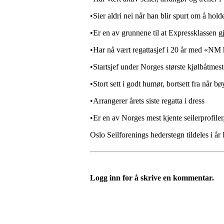
•Sier aldri nei når han blir spurt om å hold
•Er en av grunnene til at Expressklassen g
•Har nå vært regattasjef i 20 år med «NM h
•Startsjef under Norges største kjølbå
•Stort sett i godt humør, bortsett fra når bø
•Arrangerer årets siste regatta i dress
•Er en av Norges mest kjente seilerprofile
Oslo Seilforenings hederstegn tildeles i å
Logg inn for å skrive en kommentar.