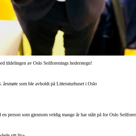
ed tildelingen av Oslo Seilforenings hederstegn!
. årsmøte som ble avholdt på Litteraturhuset i Oslo
til en person som gjennom veldig mange år har stått på for Oslo Seilfore
«hele sitt liv»