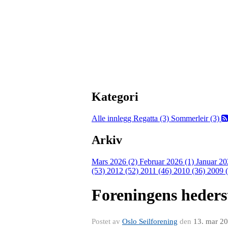
Kategori
Alle innlegg
Regatta (3)
Sommerleir (3)
Arkiv
Mars 2026 (2)
Februar 2026 (1)
Januar 20
(53)
2012 (52)
2011 (46)
2010 (36)
2009 
Foreningens heders
Postet av
Oslo Seilforening
den
13. mar 2