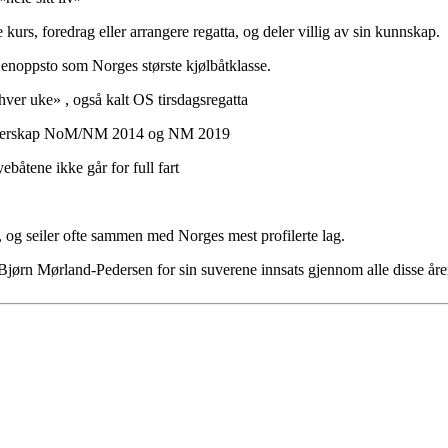
e kurs, foredrag eller arrangere regatta, og deler villig av sin kunnskap.
jenoppsto som Norges største kjølbåtklasse.
ver uke» , også kalt OS tirsdagsregatta
tmesterskap NoM/NM 2014 og NM 2019
yebåtene ikke går for full fart
r, og seiler ofte sammen med Norges mest profilerte lag.
r Bjørn Mørland-Pedersen for sin suverene innsats gjennom alle disse åre