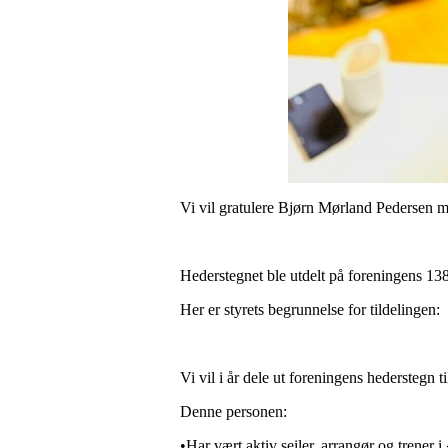
Vi vil gratulere Bjørn Mørland Pedersen m
Hederstegnet ble utdelt på foreningens 138
Her er styrets begrunnelse for tildelingen:
Vi vil i år dele ut foreningens hederstegn 
Denne personen:
•Har vært aktiv seiler, arrangør og trener i 