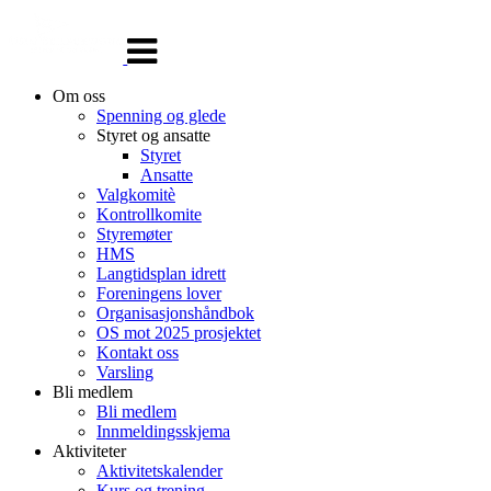
Veksle
navigasjon
Om oss
Spenning og glede
Styret og ansatte
Styret
Ansatte
Valgkomitè
Kontrollkomite
Styremøter
HMS
Langtidsplan idrett
Foreningens lover
Organisasjonshåndbok
OS mot 2025 prosjektet
Kontakt oss
Varsling
Bli medlem
Bli medlem
Innmeldingsskjema
Aktiviteter
Aktivitetskalender
Kurs og trening