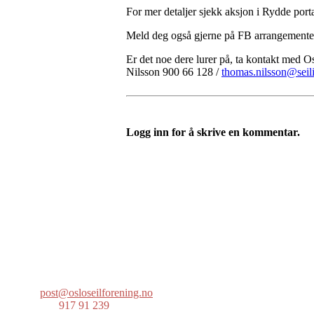
For mer detaljer sjekk aksjon i Rydde port
Meld deg også gjerne på FB arrangemente
Er det noe dere lurer på, ta kontakt med 
Nilsson 900 66 128 /
thomas.nilsson@seil
Logg inn for å skrive en kommentar.
Oslo Seilforening
Lille Herbern, 0286 Oslo
Postboks 686 Skøyen
0214 Oslo
post@osloseilforening.no
Tlf:
917 91 239