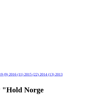
19 (9)
2016 (11)
2015 (22)
2014 (13)
2013
av "Hold Norge