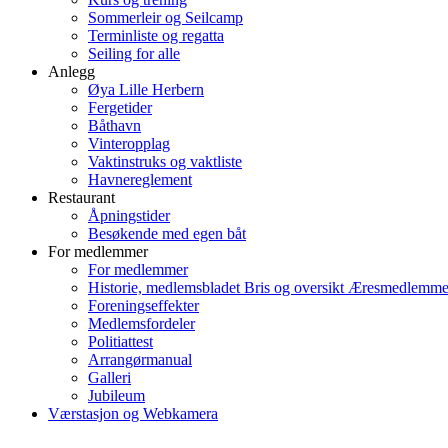
Sommerleir og Seilcamp
Terminliste og regatta
Seiling for alle
Anlegg
Øya Lille Herbern
Fergetider
Båthavn
Vinteropplag
Vaktinstruks og vaktliste
Havnereglement
Restaurant
Åpningstider
Besøkende med egen båt
For medlemmer
For medlemmer
Historie, medlemsbladet Bris og oversikt Æresmedlemme
Foreningseffekter
Medlemsfordeler
Politiattest
Arrangørmanual
Galleri
Jubileum
Værstasjon og Webkamera