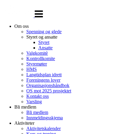
Veksle
navigasjon
Om oss
Spenning og glede
Styret og ansatte
Styret
Ansatte
Valgkomitè
Kontrollkomite
Styremøter
HMS
Langtidsplan idrett
Foreningens lover
Organisasjonshåndbok
OS mot 2025 prosjektet
Kontakt oss
Varsling
Bli medlem
Bli medlem
Innmeldingsskjema
Aktiviteter
Aktivitetskalender
Kurs og trening