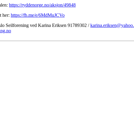
alen:
https://ryddenorge.no/aksjon/49848
t her:
https://fb.me/e/6MdMuJCVo
Oslo Seilforening ved Karina Eriksen 91789302 /
karina.eriksen@yahoo
ing.no