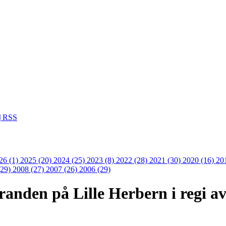
RSS
26 (1)
2025 (20)
2024 (25)
2023 (8)
2022 (28)
2021 (30)
2020 (16)
20
(29)
2008 (27)
2007 (26)
2006 (29)
randen på Lille Herbern i regi 