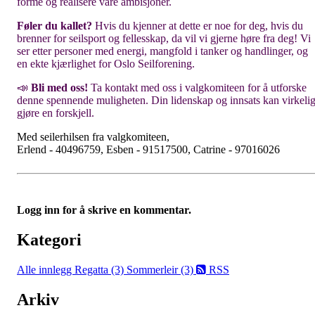
forme og realisere våre ambisjoner.
Føler du kallet?
Hvis du kjenner at dette er noe for deg, hvis du
brenner for seilsport og fellesskap, da vil vi gjerne høre fra deg! Vi
ser etter personer med energi, mangfold i tanker og handlinger, og
en ekte kjærlighet for Oslo Seilforening.
📣
Bli med oss!
Ta kontakt med oss i valgkomiteen for å utforske
denne spennende muligheten. Din lidenskap og innsats kan virkeli
gjøre en forskjell.
Med seilerhilsen fra valgkomiteen,
Erlend - 40496759, Esben - 91517500, Catrine - 97016026
Logg inn for å skrive en kommentar.
Kategori
Alle innlegg
Regatta (3)
Sommerleir (3)
RSS
Arkiv