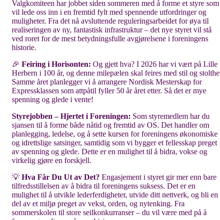
Valgkomiteen har jobbet siden sommeren med å forme et styre som
vil lede oss inn i en fremtid fylt med spennende utfordringer og
muligheter. Fra det nå avsluttende reguleringsarbeidet for øya til
realiseringen av ny, fantastisk infrastruktur – det nye styret vil stå
ved roret for de mest betydningsfulle avgjørelsene i foreningens
historie.
🎉
Feiring i Horisonten:
Og gjett hva? I 2026 har vi vært på Lille
Herbern i 100 år, og denne milepælen skal feires med stil og stolthe
Samme året planlegger vi å arrangere Nordisk Mesterskap for
Expressklassen som attpåtil fyller 50 år året etter. Så det er mye
spenning og glede i vente!
Styrejobben – Hjertet i Foreningen:
Som styremedlem har du
sjansen til å forme både nåtid og fremtid av OS. Det handler om
planlegging, ledelse, og å sette kursen for foreningens økonomiske
og idrettslige satsinger, samtidig som vi bygger et fellesskap preget
av spenning og glede. Dette er en mulighet til å bidra, vokse og
virkelig gjøre en forskjell.
💡
Hva Får Du Ut av Det?
Engasjement i styret gir mer enn bare
tilfredsstillelsen av å bidra til foreningens suksess. Det er en
mulighet til å utvikle lederferdigheter, utvide ditt nettverk, og bli en
del av et miljø preget av vekst, orden, og nytenking. Fra
sommerskolen til store seilkonkurranser – du vil være med på å