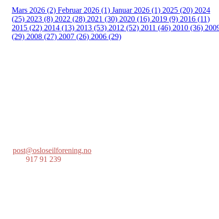
Mars 2026 (2)
Februar 2026 (1)
Januar 2026 (1)
2025 (20)
2024
(25)
2023 (8)
2022 (28)
2021 (30)
2020 (16)
2019 (9)
2016 (11)
2015 (22)
2014 (13)
2013 (53)
2012 (52)
2011 (46)
2010 (36)
200
(29)
2008 (27)
2007 (26)
2006 (29)
Oslo Seilforening
Lille Herbern, 0286 Oslo
Postboks 686 Skøyen
0214 Oslo
post@osloseilforening.no
Tlf:
917 91 239