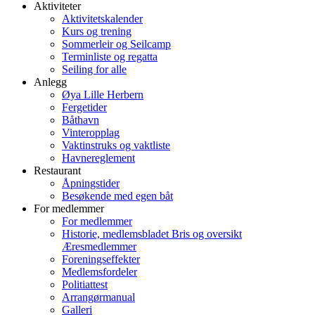
Aktiviteter
Aktivitetskalender
Kurs og trening
Sommerleir og Seilcamp
Terminliste og regatta
Seiling for alle
Anlegg
Øya Lille Herbern
Fergetider
Båthavn
Vinteropplag
Vaktinstruks og vaktliste
Havnereglement
Restaurant
Åpningstider
Besøkende med egen båt
For medlemmer
For medlemmer
Historie, medlemsbladet Bris og oversikt
Æresmedlemmer
Foreningseffekter
Medlemsfordeler
Politiattest
Arrangørmanual
Galleri