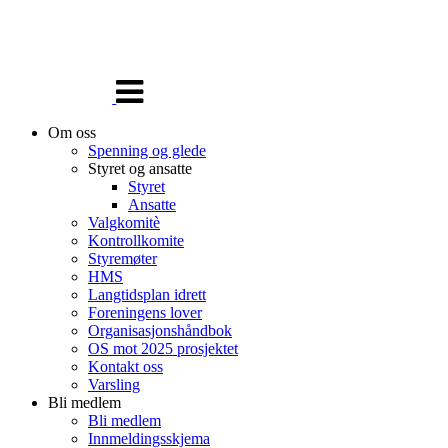
Veksle
navigasjon
Om oss
Spenning og glede
Styret og ansatte
Styret
Ansatte
Valgkomitè
Kontrollkomite
Styremøter
HMS
Langtidsplan idrett
Foreningens lover
Organisasjonshåndbok
OS mot 2025 prosjektet
Kontakt oss
Varsling
Bli medlem
Bli medlem
Innmeldingsskjema