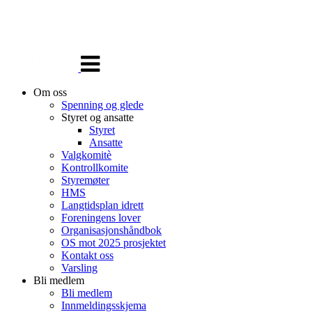
Veksle
navigasjon
Om oss
Spenning og glede
Styret og ansatte
Styret
Ansatte
Valgkomitè
Kontrollkomite
Styremøter
HMS
Langtidsplan idrett
Foreningens lover
Organisasjonshåndbok
OS mot 2025 prosjektet
Kontakt oss
Varsling
Bli medlem
Bli medlem
Innmeldingsskjema