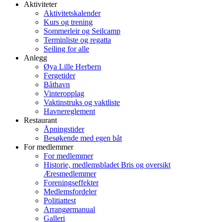
Aktiviteter
Aktivitetskalender
Kurs og trening
Sommerleir og Seilcamp
Terminliste og regatta
Seiling for alle
Anlegg
Øya Lille Herbern
Fergetider
Båthavn
Vinteropplag
Vaktinstruks og vaktliste
Havnereglement
Restaurant
Åpningstider
Besøkende med egen båt
For medlemmer
For medlemmer
Historie, medlemsbladet Bris og oversikt
Æresmedlemmer
Foreningseffekter
Medlemsfordeler
Politiattest
Arrangørmanual
Galleri