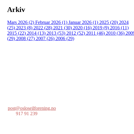
Arkiv
Mars 2026 (2)
Februar 2026 (1)
Januar 2026 (1)
2025 (20)
2024
(25)
2023 (8)
2022 (28)
2021 (30)
2020 (16)
2019 (9)
2016 (11)
2015 (22)
2014 (13)
2013 (53)
2012 (52)
2011 (46)
2010 (36)
200
(29)
2008 (27)
2007 (26)
2006 (29)
Oslo Seilforening
Lille Herbern, 0286 Oslo
Postboks 686 Skøyen
0214 Oslo
post@osloseilforening.no
Tlf:
917 91 239