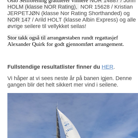
Oslo Seilforening gratulerer vinnere
NOR 14887 / John
HOLM (klasse NOR Rating),
NOR 15628 /
Kristian
JERPETJØN
(klasse Nor Rating Shorthanded) og
NOR 147
/
Arild HOLT
(klasse Albin Express) og alle
øvrige seilere til vellykket seilas!
Stor takk også til
arrangørstaben
rundt regattasjef
Alexander Quirk for godt gjennomført arrangement.
Fullstendige resultatlister finner du
HER
.
Vi håper at vi sees neste år på banen igjen. Denne
gangen blir det helt sikkert mer vind i seilene.