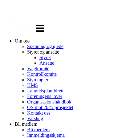
Veksle
navigasjon
Om oss
Spenning og glede
Styret og ansatte
Styret
Ansatte
Valgkomitè
Kontrollkomite
Styremøter
HMS
Langtidsplan idrett
Foreningens lover
Organisasjonshåndbok
OS mot 2025 prosjektet
Kontakt oss
Varsling
Bli medlem
Bli medlem
Innmeldingsskjema