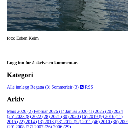
foto: Esben Keim
Logg inn for å skrive en kommentar.
Kategori
Alle innlegg
Regatta (3)
Sommerleir (3)
RSS
Arkiv
Mars 2026 (2)
Februar 2026 (1)
Januar 2026 (1)
2025 (20)
2024
(25)
2023 (8)
2022 (28)
2021 (30)
2020 (16)
2019 (9)
2016 (11)
2015 (22)
2014 (13)
2013 (53)
2012 (52)
2011 (46)
2010 (36)
200
(29)
2008 (27)
2007 (26)
2006 (29)