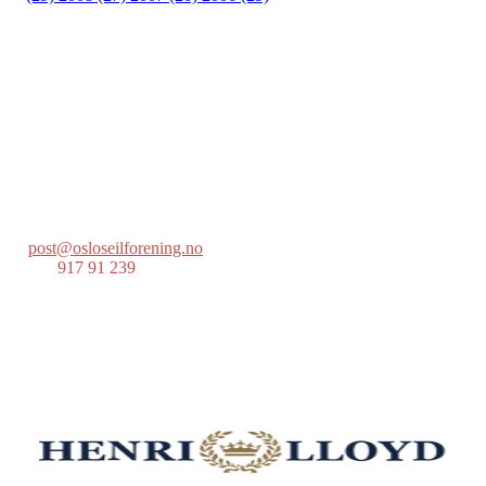
Oslo Seilforening
Lille Herbern, 0286 Oslo
Postboks 686 Skøyen
0214 Oslo
post@osloseilforening.no
Tlf:
917 91 239