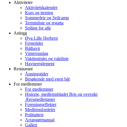
Aktiviteter
Aktivitetskalender
Kurs og trening
Sommerleir og Seilcamp
Terminliste og regatta
Seiling for alle
Anlegg
Øya Lille Herbern
Fergetider
Båthavn
Vinteropplag
Vaktinstruks og vaktliste
Havnereglement
Restaurant
Åpningstider
Besøkende med egen båt
For medlemmer
For medlemmer
Historie, medlemsbladet Bris og oversikt
Æresmedlemmer
Foreningseffekter
Medlemsfordeler
Politiattest
Arrangørmanual
Galleri