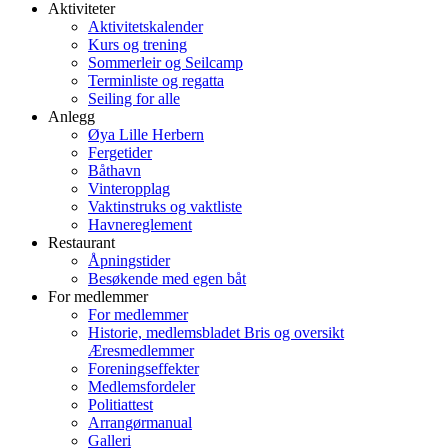
Aktiviteter
Aktivitetskalender
Kurs og trening
Sommerleir og Seilcamp
Terminliste og regatta
Seiling for alle
Anlegg
Øya Lille Herbern
Fergetider
Båthavn
Vinteropplag
Vaktinstruks og vaktliste
Havnereglement
Restaurant
Åpningstider
Besøkende med egen båt
For medlemmer
For medlemmer
Historie, medlemsbladet Bris og oversikt
Æresmedlemmer
Foreningseffekter
Medlemsfordeler
Politiattest
Arrangørmanual
Galleri