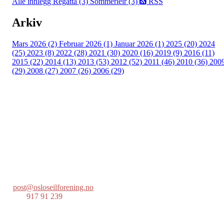
Alle innlegg
Regatta (3)
Sommerleir (3)
RSS
Arkiv
Mars 2026 (2)
Februar 2026 (1)
Januar 2026 (1)
2025 (20)
2024
(25)
2023 (8)
2022 (28)
2021 (30)
2020 (16)
2019 (9)
2016 (11)
2015 (22)
2014 (13)
2013 (53)
2012 (52)
2011 (46)
2010 (36)
200
(29)
2008 (27)
2007 (26)
2006 (29)
Oslo Seilforening
Lille Herbern, 0286 Oslo
Postboks 686 Skøyen
0214 Oslo
post@osloseilforening.no
Tlf:
917 91 239