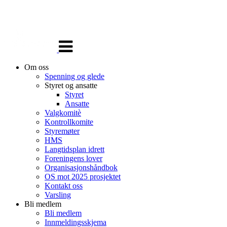
Veksle
navigasjon
Om oss
Spenning og glede
Styret og ansatte
Styret
Ansatte
Valgkomitè
Kontrollkomite
Styremøter
HMS
Langtidsplan idrett
Foreningens lover
Organisasjonshåndbok
OS mot 2025 prosjektet
Kontakt oss
Varsling
Bli medlem
Bli medlem
Innmeldingsskjema