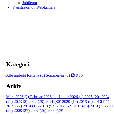
Jubileum
Værstasjon og Webkamera
Kategori
Alle innlegg
Regatta (3)
Sommerleir (3)
RSS
Arkiv
Mars 2026 (2)
Februar 2026 (1)
Januar 2026 (1)
2025 (20)
2024
(25)
2023 (8)
2022 (28)
2021 (30)
2020 (16)
2019 (9)
2016 (11)
2015 (22)
2014 (13)
2013 (53)
2012 (52)
2011 (46)
2010 (36)
200
(29)
2008 (27)
2007 (26)
2006 (29)