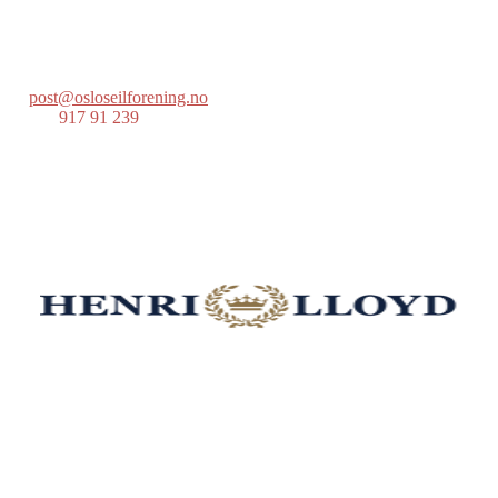
Lille Herbern, 0286 Oslo
Postboks 686 Skøyen
0214 Oslo
post@osloseilforening.no
Tlf:
917 91 239