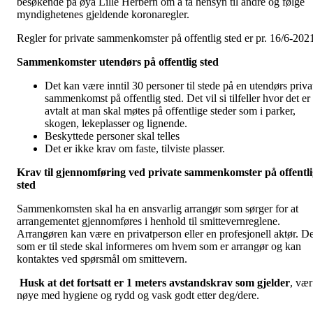
besøkende på øya Lille Herbern om å ta hensyn til andre og følge
myndighetenes gjeldende koronaregler.
Regler for private sammenkomster på offentlig sted er pr. 16/6-202
Sammenkomster utendørs på offentlig sted
Det kan være inntil 30 personer til stede på en utendørs priva
sammenkomst på offentlig sted. Det vil si tilfeller hvor det er
avtalt at man skal møtes på offentlige steder som i parker,
skogen, lekeplasser og lignende.
Beskyttede personer skal telles
Det er ikke krav om faste, tilviste plasser.
Krav til gjennomføring ved private sammenkomster på offentli
sted
Sammenkomsten skal ha en ansvarlig arrangør som sørger for at
arrangementet gjennomføres i henhold til smittevernreglene.
Arrangøren kan være en privatperson eller en profesjonell aktør. D
som er til stede skal informeres om hvem som er arrangør og kan
kontaktes ved spørsmål om smittevern.
Husk at det fortsatt er 1 meters avstandskrav som gjelder
, vær
nøye med hygiene og rydd og vask godt etter deg/dere.