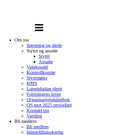
Veksle
navigasjon
Om oss
Spenning og glede
Styret og ansatte
Styret
Ansatte
Valgkomitè
Kontrollkomite
Styremøter
HMS
Langtidsplan idrett
Foreningens lover
Organisasjonshåndbok
OS mot 2025 prosjektet
Kontakt oss
Varsling
Bli medlem
Bli medlem
Innmeldingsskjema