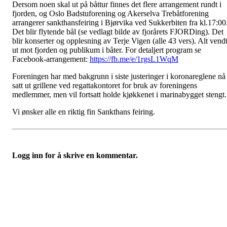
Dersom noen skal ut på båttur finnes det flere arrangement rundt i
fjorden, og Oslo Badstuforening og Akerselva Trebåtforening
arrangerer sankthansfeiring i Bjørvika ved Sukkerbiten fra kl.17:00
Det blir flytende bål (se vedlagt bilde av fjorårets FJORDing). Det
blir konserter og opplesning av Terje Vigen (alle 43 vers). Alt vend
ut mot fjorden og publikum i båter. For detaljert program se
Facebook-arrangement:
https://fb.me/e/1rgsL1WqM
Foreningen har med bakgrunn i siste justeringer i koronareglene nå
satt ut grillene ved regattakontoret for bruk av foreningens
medlemmer, men vil fortsatt holde kjøkkenet i marinabygget stengt
Vi ønsker alle en riktig fin Sankthans feiring.
Logg inn for å skrive en kommentar.
Oslo Seilforening