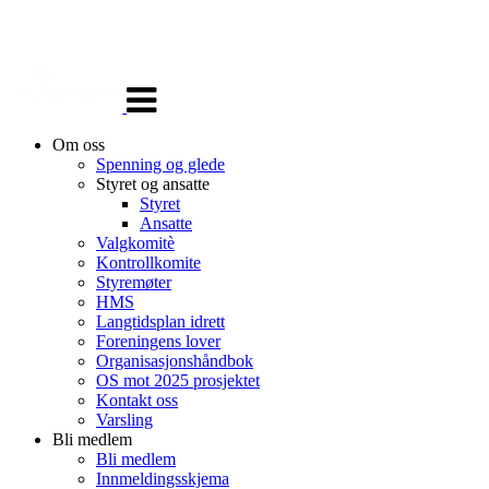
Veksle
navigasjon
Om oss
Spenning og glede
Styret og ansatte
Styret
Ansatte
Valgkomitè
Kontrollkomite
Styremøter
HMS
Langtidsplan idrett
Foreningens lover
Organisasjonshåndbok
OS mot 2025 prosjektet
Kontakt oss
Varsling
Bli medlem
Bli medlem
Innmeldingsskjema