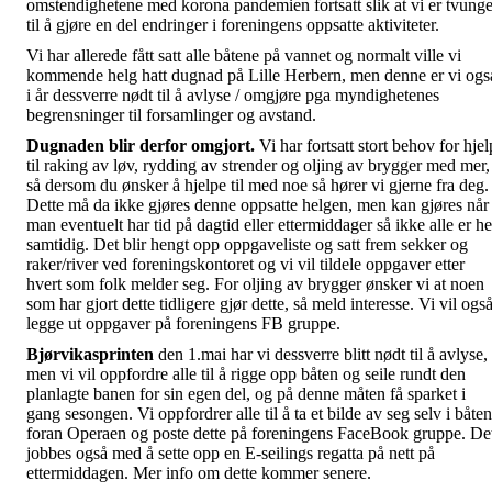
omstendighetene med korona pandemien fortsatt slik at vi er tvunge
til å gjøre en del endringer i foreningens oppsatte aktiviteter.
Vi har allerede fått satt alle båtene på vannet og normalt ville vi
kommende helg hatt dugnad på Lille Herbern, men denne er vi ogs
i år dessverre nødt til å avlyse / omgjøre pga myndighetenes
begrensninger til forsamlinger og avstand.
Dugnaden blir derfor omgjort.
Vi har fortsatt stort behov for hjel
til raking av løv, rydding av strender og oljing av brygger med mer,
så dersom du ønsker å hjelpe til med noe så hører vi gjerne fra deg.
Dette må da ikke gjøres denne oppsatte helgen, men kan gjøres når
man eventuelt har tid på dagtid eller ettermiddager så ikke alle er he
samtidig. Det blir hengt opp oppgaveliste og satt frem sekker og
raker/river ved foreningskontoret og vi vil tildele oppgaver etter
hvert som folk melder seg. For oljing av brygger ønsker vi at noen
som har gjort dette tidligere gjør dette, så meld interesse. Vi vil ogs
legge ut oppgaver på foreningens FB gruppe.
Bjørvikasprinten
den 1.mai har vi dessverre blitt nødt til å avlyse,
men vi vil oppfordre alle til å rigge opp båten og seile rundt den
planlagte banen for sin egen del, og på denne måten få sparket i
gang sesongen. Vi oppfordrer alle til å ta et bilde av seg selv i båten
foran Operaen og poste dette på foreningens FaceBook gruppe. De
jobbes også med å sette opp en E-seilings regatta på nett på
ettermiddagen. Mer info om dette kommer senere.