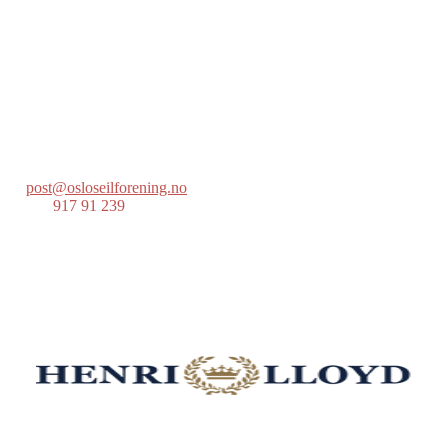
Oslo Seilforening
Lille Herbern, 0286 Oslo
Postboks 686 Skøyen
0214 Oslo
post@osloseilforening.no
Tlf:
917 91 239