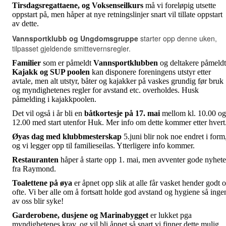
Tirsdagsregattaene, og Voksenseilkurs
må vi foreløpig utsette
oppstart på, men håper at nye retningslinjer snart vil tillate oppstart
av dette.
Vannsportklubb og Ungdomsgruppe
starter opp denne uken,
tilpasset gjeldende smittevernsregler.
Familier
som er påmeldt
Vannsportklubben
og deltakere påmeldt
Kajakk og SUP poolen
kan disponere foreningens utstyr etter
avtale, men alt utstyr, båter og kajakker på vaskes grundig før bruk
og myndighetenes regler for avstand etc. overholdes. Husk
påmelding i kajakkpoolen.
Det vil også i år bli en
båtkortesje på 17. mai
mellom kl. 10.00 og
12.00 med start utenfor Huk. Mer info om dette kommer etter hvert
Øyas dag med klubbmesterskap
5.juni blir nok noe endret i form
og vi legger opp til familieseilas. Ytterligere info kommer.
Restauranten
håper å starte opp 1. mai, men avventer gode nyhete
fra Raymond.
Toalettene på øya
er åpnet opp slik at alle får vasket hender godt 
ofte. Vi ber alle om å fortsatt holde god avstand og hygiene så inge
av oss blir syke!
Garderobene, dusjene og Marinabygget
er lukket pga
myndighetenes krav, og vil bli åpnet så snart vi finner dette mulig