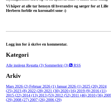
Vi håper at alle tar hensyn til hverandre og sørger for at Lille
Herbern forblir en koronafri sone :)
Logg inn for å skrive en kommentar.
Kategori
Alle innlegg
Regatta (3)
Sommerleir (3)
RSS
Arkiv
Mars 2026 (2)
Februar 2026 (1)
Januar 2026 (1)
2025 (20)
2024
(25)
2023 (8)
2022 (28)
2021 (30)
2020 (16)
2019 (9)
2016 (11)
2015 (22)
2014 (13)
2013 (53)
2012 (52)
2011 (46)
2010 (36)
200
(29)
2008 (27)
2007 (26)
2006 (29)