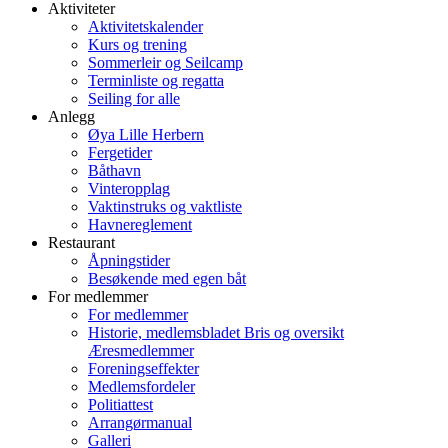
Aktiviteter
Aktivitetskalender
Kurs og trening
Sommerleir og Seilcamp
Terminliste og regatta
Seiling for alle
Anlegg
Øya Lille Herbern
Fergetider
Båthavn
Vinteropplag
Vaktinstruks og vaktliste
Havnereglement
Restaurant
Åpningstider
Besøkende med egen båt
For medlemmer
For medlemmer
Historie, medlemsbladet Bris og oversikt
Æresmedlemmer
Foreningseffekter
Medlemsfordeler
Politiattest
Arrangørmanual
Galleri