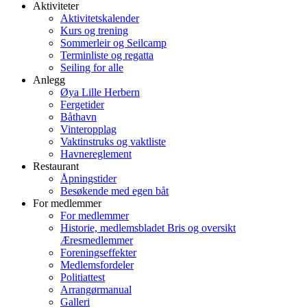
Aktiviteter
Aktivitetskalender
Kurs og trening
Sommerleir og Seilcamp
Terminliste og regatta
Seiling for alle
Anlegg
Øya Lille Herbern
Fergetider
Båthavn
Vinteropplag
Vaktinstruks og vaktliste
Havnereglement
Restaurant
Åpningstider
Besøkende med egen båt
For medlemmer
For medlemmer
Historie, medlemsbladet Bris og oversikt
Æresmedlemmer
Foreningseffekter
Medlemsfordeler
Politiattest
Arrangørmanual
Galleri