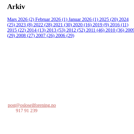
Arkiv
Mars 2026 (2)
Februar 2026 (1)
Januar 2026 (1)
2025 (20)
2024
(25)
2023 (8)
2022 (28)
2021 (30)
2020 (16)
2019 (9)
2016 (11)
2015 (22)
2014 (13)
2013 (53)
2012 (52)
2011 (46)
2010 (36)
200
(29)
2008 (27)
2007 (26)
2006 (29)
Oslo Seilforening
Lille Herbern, 0286 Oslo
Postboks 686 Skøyen
0214 Oslo
post@osloseilforening.no
Tlf:
917 91 239