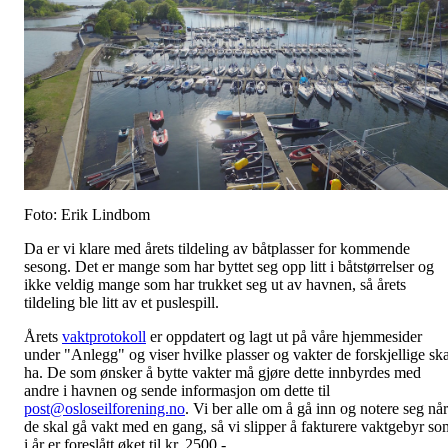
Foto: Erik Lindbom
Da er vi klare med årets tildeling av båtplasser for kommende
sesong. Det er mange som har byttet seg opp litt i båtstørrelser og
ikke veldig mange som har trukket seg ut av havnen, så årets
tildeling ble litt av et puslespill.
Årets
vaktprotokoll
er oppdatert og lagt ut på våre hjemmesider
under "Anlegg" og viser hvilke plasser og vakter de forskjellige ska
ha. De som ønsker å bytte vakter må gjøre dette innbyrdes med
andre i havnen og sende informasjon om dette til
post@osloseilforening.no
. Vi ber alle om å gå inn og notere seg når
de skal gå vakt med en gang, så vi slipper å fakturere vaktgebyr so
i år er foreslått øket til kr. 2500,-