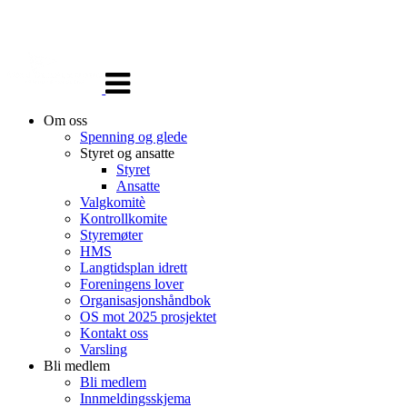
Veksle
navigasjon
Om oss
Spenning og glede
Styret og ansatte
Styret
Ansatte
Valgkomitè
Kontrollkomite
Styremøter
HMS
Langtidsplan idrett
Foreningens lover
Organisasjonshåndbok
OS mot 2025 prosjektet
Kontakt oss
Varsling
Bli medlem
Bli medlem
Innmeldingsskjema