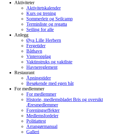
Aktiviteter
Aktivitetskalender
Kurs og trening
Sommerleir og Seilcamp
Terminliste og regatta
Seiling for alle
Anlegg
Øya Lille Herbern
Fergetider
Båthavn
Vinteropplag
Vaktinstruks og vaktliste
Havnereglement
Restaurant
Åpningstider
Besøkende med egen båt
For medlemmer
For medlemmer
Historie, medlemsbladet Bris og oversikt
Æresmedlemmer
Foreningseffekter
Medlemsfordeler
Politiattest
Arrangørmanual
Galleri