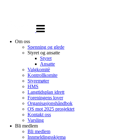
Veksle
navigasjon
Om oss
Spenning og glede
Styret og ansatte
Styret
Ansatte
Valgkomitè
Kontrollkomite
Styremøter
HMS
Langtidsplan idrett
Foreningens lover
Organisasjonshåndbok
OS mot 2025 prosjektet
Kontakt oss
Varsling
Bli medlem
Bli medlem
Innmeldingsskjema