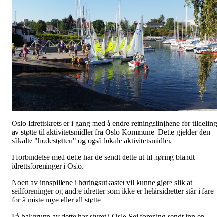
Oslo Idrettskrets er i gang med å endre retningslinjhene for tildeling
av støtte til aktivitetsmidler fra Oslo Kommune. Dette gjelder den
såkalte "hodestøtten" og også lokale aktivitetsmidler.
I forbindelse med dette har de sendt dette ut til høring blandt
idrettsforeninger i Oslo.
Noen av innspillene i høringsutkastet vil kunne gjøre slik at
seilforeninger og andre idretter som ikke er helårsidretter står i fare
for å miste mye eller all støtte.
På bakgrunn av dette har styret i Oslo Seilforening sendt inn en