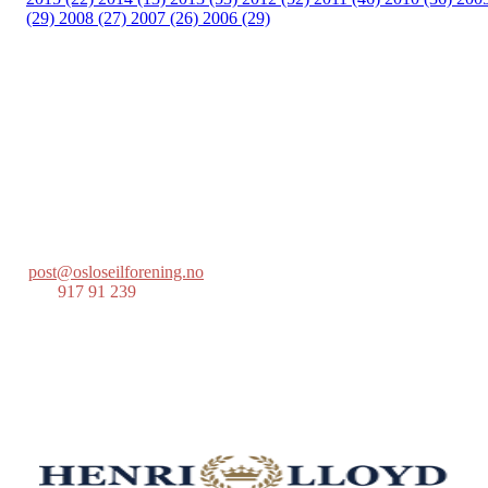
(29)
2008 (27)
2007 (26)
2006 (29)
Oslo Seilforening
Lille Herbern, 0286 Oslo
Postboks 686 Skøyen
0214 Oslo
post@osloseilforening.no
Tlf:
917 91 239