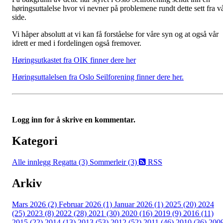
høringsuttalelse hvor vi nevner på problemene rundt dette sett fra v
side.
Vi håper absolutt at vi kan få forståelse for våre syn og at også vår
idrett er med i fordelingen også fremover.
Høringsutkastet fra OIK finner dere her
Høringsuttalelsen fra Oslo Seilforening finner dere her.
Logg inn for å skrive en kommentar.
Kategori
Alle innlegg
Regatta (3)
Sommerleir (3)
RSS
Arkiv
Mars 2026 (2)
Februar 2026 (1)
Januar 2026 (1)
2025 (20)
2024
(25)
2023 (8)
2022 (28)
2021 (30)
2020 (16)
2019 (9)
2016 (11)
2015 (22)
2014 (13)
2013 (53)
2012 (52)
2011 (46)
2010 (36)
200