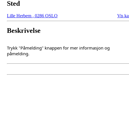
Sted
Lille Herbern
,
0286 OSLO
Vis ka
Beskrivelse
Trykk "Påmelding" knappen for mer informasjon og
påmelding.
Oslo Seilforening
Lille Herbern, 0286 Oslo
Postboks 686 Skøyen
0214 Oslo