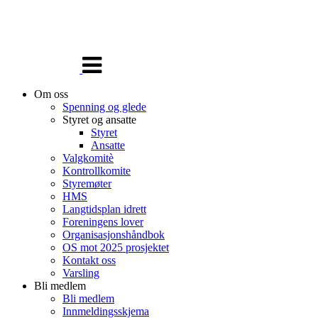
Veksle
navigasjon
Om oss
Spenning og glede
Styret og ansatte
Styret
Ansatte
Valgkomitè
Kontrollkomite
Styremøter
HMS
Langtidsplan idrett
Foreningens lover
Organisasjonshåndbok
OS mot 2025 prosjektet
Kontakt oss
Varsling
Bli medlem
Bli medlem
Innmeldingsskjema