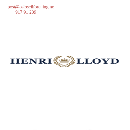
post@osloseilforening.no
Tlf:
917 91 239