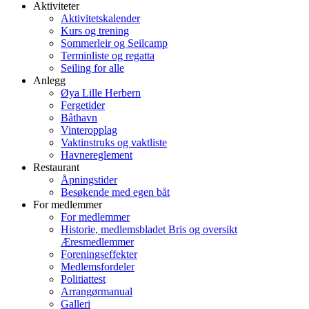
Aktiviteter
Aktivitetskalender
Kurs og trening
Sommerleir og Seilcamp
Terminliste og regatta
Seiling for alle
Anlegg
Øya Lille Herbern
Fergetider
Båthavn
Vinteropplag
Vaktinstruks og vaktliste
Havnereglement
Restaurant
Åpningstider
Besøkende med egen båt
For medlemmer
For medlemmer
Historie, medlemsbladet Bris og oversikt
Æresmedlemmer
Foreningseffekter
Medlemsfordeler
Politiattest
Arrangørmanual
Galleri