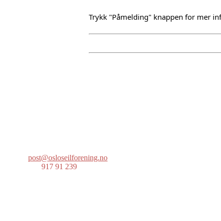
Trykk "Påmelding" knappen for mer in
Oslo Seilforening
Lille Herbern, 0286 Oslo
Postboks 686 Skøyen
0214 Oslo
post@osloseilforening.no
Tlf:
917 91 239