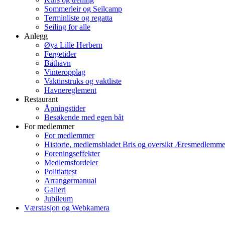
Sommerleir og Seilcamp
Terminliste og regatta
Seiling for alle
Anlegg
Øya Lille Herbern
Fergetider
Båthavn
Vinteropplag
Vaktinstruks og vaktliste
Havnereglement
Restaurant
Åpningstider
Besøkende med egen båt
For medlemmer
For medlemmer
Historie, medlemsbladet Bris og oversikt Æresmedlemme
Foreningseffekter
Medlemsfordeler
Politiattest
Arrangørmanual
Galleri
Jubileum
Værstasjon og Webkamera