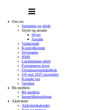
Veksle
navigasjon
Om oss
Spenning og glede
Styret og ansatte
Styret
Ansatte
Valgkomitè
Kontrollkomite
Styremøter
HMS
Langtidsplan idrett
Foreningens lover
Organisasjonshåndbok
OS mot 2025 prosjektet
Kontakt oss
Varsling
Bli medlem
Bli medlem
Innmeldingsskjema
Aktiviteter
Aktivitetskalender
Kurs og trening