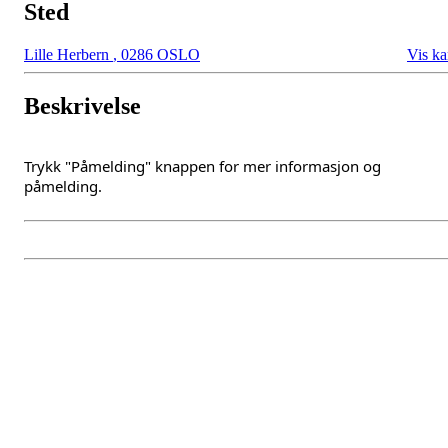
Sted
Lille Herbern
,
0286 OSLO
Vis ka
Beskrivelse
Trykk "Påmelding" knappen for mer informasjon og
påmelding.
Oslo Seilforening
Lille Herbern, 0286 Oslo
Postboks 686 Skøyen
0214 Oslo