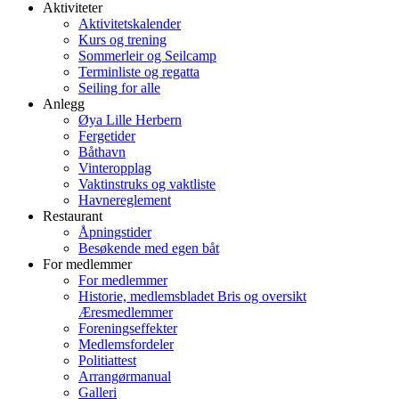
Aktiviteter
Aktivitetskalender
Kurs og trening
Sommerleir og Seilcamp
Terminliste og regatta
Seiling for alle
Anlegg
Øya Lille Herbern
Fergetider
Båthavn
Vinteropplag
Vaktinstruks og vaktliste
Havnereglement
Restaurant
Åpningstider
Besøkende med egen båt
For medlemmer
For medlemmer
Historie, medlemsbladet Bris og oversikt
Æresmedlemmer
Foreningseffekter
Medlemsfordeler
Politiattest
Arrangørmanual
Galleri