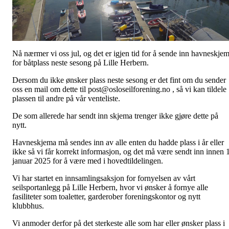
Nå nærmer vi oss jul, og det er igjen tid for å sende inn havneskje
for båtplass neste sesong på Lille Herbern.
Dersom du ikke ønsker plass neste sesong er det fint om du sender
oss en mail om dette til post@osloseilforening.no , så vi kan tildele
plassen til andre på vår venteliste.
De som allerede har sendt inn skjema trenger ikke gjøre dette på
nytt.
Havneskjema må sendes inn av alle enten du hadde plass i år eller
ikke så vi får korrekt informasjon, og det må være sendt inn innen 1
januar 2025 for å være med i hovedtildelingen.
Vi har startet en innsamlingsaksjon for fornyelsen av vårt
seilsportanlegg på Lille Herbern, hvor vi ønsker å fornye alle
fasiliteter som toaletter, garderober foreningskontor og nytt
klubbhus.
Vi anmoder derfor på det sterkeste alle som har eller ønsker plass i