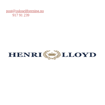
0214 Oslo
post@osloseilforening.no
Tlf:
917 91 239