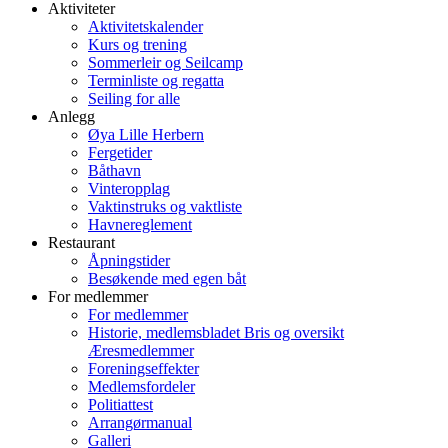
Aktiviteter
Aktivitetskalender
Kurs og trening
Sommerleir og Seilcamp
Terminliste og regatta
Seiling for alle
Anlegg
Øya Lille Herbern
Fergetider
Båthavn
Vinteropplag
Vaktinstruks og vaktliste
Havnereglement
Restaurant
Åpningstider
Besøkende med egen båt
For medlemmer
For medlemmer
Historie, medlemsbladet Bris og oversikt
Æresmedlemmer
Foreningseffekter
Medlemsfordeler
Politiattest
Arrangørmanual
Galleri