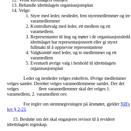
Behandle idrettslagets organisasjonsplan
Velge:
Styre med leder, nestleder, fem styremedlemmer og tre
varamedlemmer
Kontrollutvalg med leder, ett medlem og ett
varamedlem.
Representanter til ting og møter i de organisasjonsledd
idrettslaget har representasjonsrett eller gi styret
fullmakt til å oppnevne representantene
Valgkomité med leder, og to medlemmer og ett
varamedlem
Eventuelt øvrige valg i henhold til idrettslagets
organisasjonsplan
Leder og nestleder velges enkeltvis. Øvrige medlemmer
velges samlet. Deretter velges varamedlemmene samlet. Der det
velges flere varamedlemmer skal det velges 1.
varamedlem, 2. varamedlem osv.
For regler om stemmegivningen på årsmøtet, gjelder
NIFs
lov § 2-21
.
15. Beslutte om det skal engasjeres revisor til å revidere
idrettslagets regnskap.