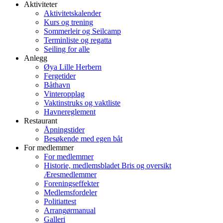
Aktiviteter
Aktivitetskalender
Kurs og trening
Sommerleir og Seilcamp
Terminliste og regatta
Seiling for alle
Anlegg
Øya Lille Herbern
Fergetider
Båthavn
Vinteropplag
Vaktinstruks og vaktliste
Havnereglement
Restaurant
Åpningstider
Besøkende med egen båt
For medlemmer
For medlemmer
Historie, medlemsbladet Bris og oversikt
Æresmedlemmer
Foreningseffekter
Medlemsfordeler
Politiattest
Arrangørmanual
Galleri