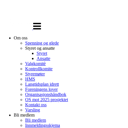
Veksle
navigasjon
Om oss
Spenning og glede
Styret og ansatte
Styret
Ansatte
Valgkomitè
Kontrollkomite
Styremøter
HMS
Langtidsplan idrett
Foreningens lover
Organisasjonshåndbok
OS mot 2025 prosjektet
Kontakt oss
Varsling
Bli medlem
Bli medlem
Innmeldingsskjema