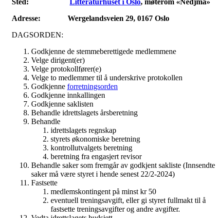
Sted:
Litteraturhuset i Oslo
, møterom «Nedjma»
Adresse: Wergelandsveien 29, 0167 Oslo
DAGSORDEN:
Godkjenne de stemmeberettigede medlemmene
Velge dirigent(er)
Velge protokollfører(e)
Velge to medlemmer til å underskrive protokollen
Godkjenne
forretningsorden
Godkjenne innkallingen
Godkjenne saklisten
Behandle idrettslagets årsberetning
Behandle
idrettslagets regnskap
styrets økonomiske beretning
kontrollutvalgets beretning
beretning fra engasjert revisor
Behandle saker som fremgår av godkjent sakliste (Innsendte
saker må være styret i hende senest 22/2-2024)
Fastsette
medlemskontingent på minst kr 50
eventuell treningsavgift, eller gi styret fullmakt til å
fastsette treningsavgifter og andre avgifter.
Vedta idrettslagets budsjett