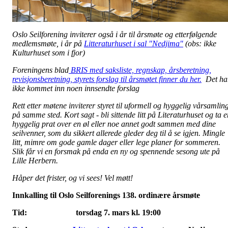
Oslo Seilforening inviterer også i år til årsmøte og etterfølgende
medlemsmøte, i år på
Litteraturhuset i sal "Nedjima"
(obs: ikke
Kulturhuset som i fjor)
Foreningens blad
BRIS med saksliste, regnskap, årsberetning,
revisjonsberetning, styrets forslag til årsmøtet finner du her.
Det ha
ikke kommet inn noen innsendte forslag
Rett etter møtene inviterer styret til uformell og hyggelig vårsamlin
på samme sted. Kort sagt - bli sittende litt på Literaturhuset og ta e
hyggelig prat over en øl eller noe annet godt sammen med dine
seilvenner, som du sikkert allerede gleder deg til å se igjen. Mingle
litt, mimre om gode gamle dager eller lege planer for sommeren.
Slik får vi en forsmak på enda en ny og spennende sesong ute på
Lille Herbern.
Håper det frister, og vi sees! Vel møtt!
Innkalling til Oslo Seilforenings 138. ordinære årsmøte
Tid: torsdag 7. mars kl. 19:00