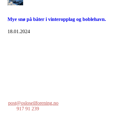
Mye snø på båter i vinteropplag og boblehavn.
18.01.2024
Oslo Seilforening
Lille Herbern, 0286 Oslo
Postboks 686 Skøyen
0214 Oslo
post@osloseilforening.no
Tlf:
917 91 239