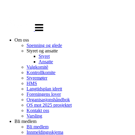
Veksle
navigasjon
Om oss
Spenning og glede
Styret og ansatte
Styret
Ansatte
Valgkomitè
Kontrollkomite
Styremøter
HMS
Langtidsplan idrett
Foreningens lover
Organisasjonshåndbok
OS mot 2025 prosjektet
Kontakt oss
Varsling
Bli medlem
Bli medlem
Innmeldingsskjema