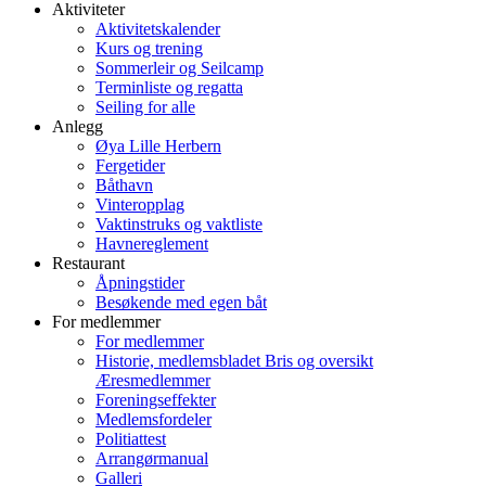
Aktiviteter
Aktivitetskalender
Kurs og trening
Sommerleir og Seilcamp
Terminliste og regatta
Seiling for alle
Anlegg
Øya Lille Herbern
Fergetider
Båthavn
Vinteropplag
Vaktinstruks og vaktliste
Havnereglement
Restaurant
Åpningstider
Besøkende med egen båt
For medlemmer
For medlemmer
Historie, medlemsbladet Bris og oversikt
Æresmedlemmer
Foreningseffekter
Medlemsfordeler
Politiattest
Arrangørmanual
Galleri