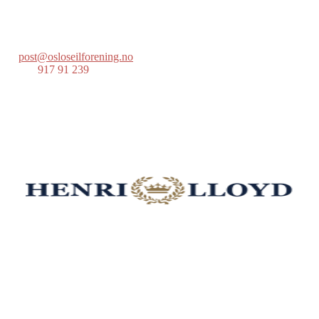
Postboks 686 Skøyen
0214 Oslo
post@osloseilforening.no
Tlf:
917 91 239