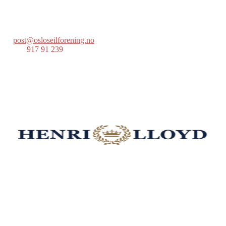
Postboks 686 Skøyen
0214 Oslo
post@osloseilforening.no
Tlf:
917 91 239