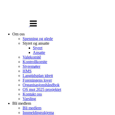
Veksle
navigasjon
Om oss
Spenning og glede
Styret og ansatte
Styret
Ansatte
Valgkomitè
Kontrollkomite
Styremøter
HMS
Langtidsplan idrett
Foreningens lover
Organisasjonshåndbok
OS mot 2025 prosjektet
Kontakt oss
Varsling
Bli medlem
Bli medlem
Innmeldingsskjema