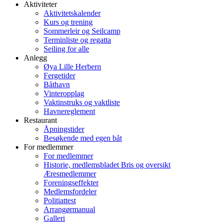
Aktiviteter
Aktivitetskalender
Kurs og trening
Sommerleir og Seilcamp
Terminliste og regatta
Seiling for alle
Anlegg
Øya Lille Herbern
Fergetider
Båthavn
Vinteropplag
Vaktinstruks og vaktliste
Havnereglement
Restaurant
Åpningstider
Besøkende med egen båt
For medlemmer
For medlemmer
Historie, medlemsbladet Bris og oversikt
Æresmedlemmer
Foreningseffekter
Medlemsfordeler
Politiattest
Arrangørmanual
Galleri