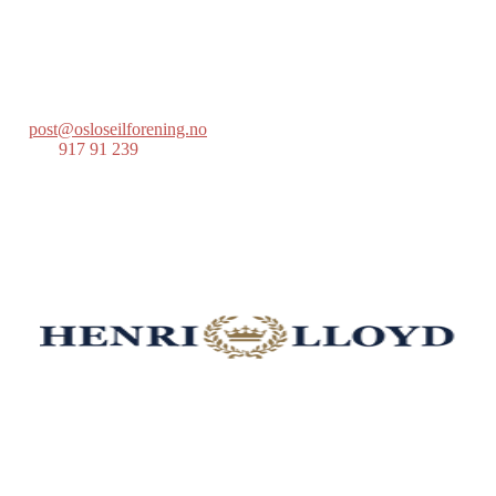
Lille Herbern, 0286 Oslo
Postboks 686 Skøyen
0214 Oslo
post@osloseilforening.no
Tlf:
917 91 239