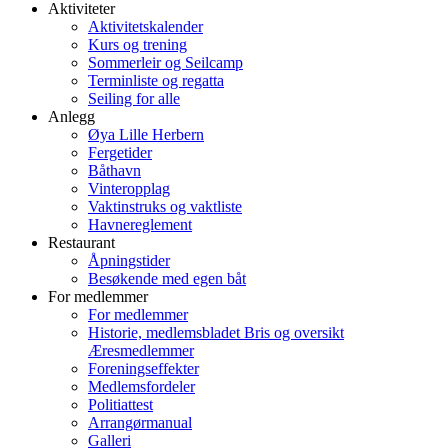
Aktiviteter
Aktivitetskalender
Kurs og trening
Sommerleir og Seilcamp
Terminliste og regatta
Seiling for alle
Anlegg
Øya Lille Herbern
Fergetider
Båthavn
Vinteropplag
Vaktinstruks og vaktliste
Havnereglement
Restaurant
Åpningstider
Besøkende med egen båt
For medlemmer
For medlemmer
Historie, medlemsbladet Bris og oversikt
Æresmedlemmer
Foreningseffekter
Medlemsfordeler
Politiattest
Arrangørmanual
Galleri