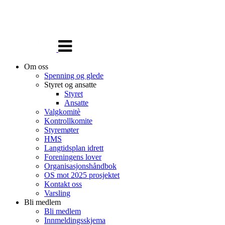
Veksle
navigasjon
Om oss
Spenning og glede
Styret og ansatte
Styret
Ansatte
Valgkomitè
Kontrollkomite
Styremøter
HMS
Langtidsplan idrett
Foreningens lover
Organisasjonshåndbok
OS mot 2025 prosjektet
Kontakt oss
Varsling
Bli medlem
Bli medlem
Innmeldingsskjema