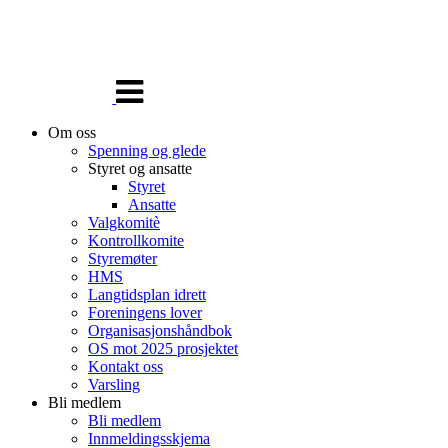
Veksle
navigasjon
Om oss
Spenning og glede
Styret og ansatte
Styret
Ansatte
Valgkomitè
Kontrollkomite
Styremøter
HMS
Langtidsplan idrett
Foreningens lover
Organisasjonshåndbok
OS mot 2025 prosjektet
Kontakt oss
Varsling
Bli medlem
Bli medlem
Innmeldingsskjema