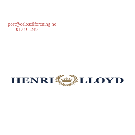
Postboks 686 Skøyen
0214 Oslo
post@osloseilforening.no
Tlf:
917 91 239