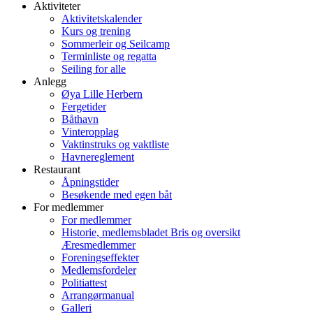
Aktiviteter
Aktivitetskalender
Kurs og trening
Sommerleir og Seilcamp
Terminliste og regatta
Seiling for alle
Anlegg
Øya Lille Herbern
Fergetider
Båthavn
Vinteropplag
Vaktinstruks og vaktliste
Havnereglement
Restaurant
Åpningstider
Besøkende med egen båt
For medlemmer
For medlemmer
Historie, medlemsbladet Bris og oversikt
Æresmedlemmer
Foreningseffekter
Medlemsfordeler
Politiattest
Arrangørmanual
Galleri