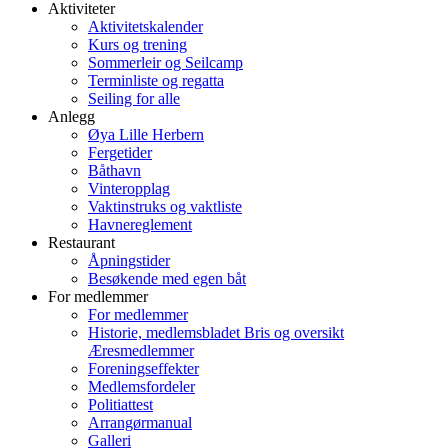
Aktiviteter
Aktivitetskalender
Kurs og trening
Sommerleir og Seilcamp
Terminliste og regatta
Seiling for alle
Anlegg
Øya Lille Herbern
Fergetider
Båthavn
Vinteropplag
Vaktinstruks og vaktliste
Havnereglement
Restaurant
Åpningstider
Besøkende med egen båt
For medlemmer
For medlemmer
Historie, medlemsbladet Bris og oversikt
Æresmedlemmer
Foreningseffekter
Medlemsfordeler
Politiattest
Arrangørmanual
Galleri