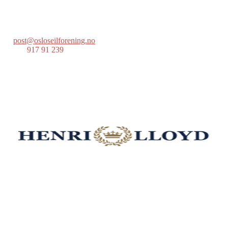
Postboks 686 Skøyen
0214 Oslo
post@osloseilforening.no
Tlf:
917 91 239