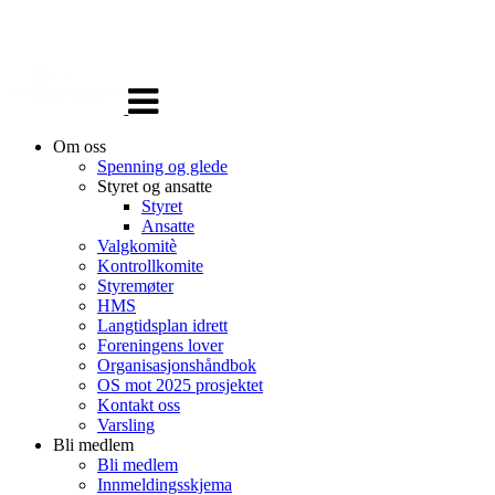
Veksle
navigasjon
Om oss
Spenning og glede
Styret og ansatte
Styret
Ansatte
Valgkomitè
Kontrollkomite
Styremøter
HMS
Langtidsplan idrett
Foreningens lover
Organisasjonshåndbok
OS mot 2025 prosjektet
Kontakt oss
Varsling
Bli medlem
Bli medlem
Innmeldingsskjema