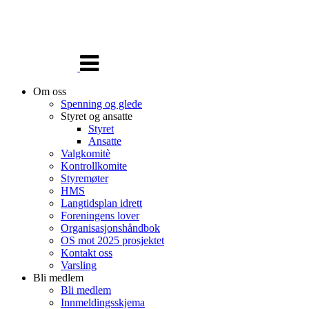
Veksle
navigasjon
Om oss
Spenning og glede
Styret og ansatte
Styret
Ansatte
Valgkomitè
Kontrollkomite
Styremøter
HMS
Langtidsplan idrett
Foreningens lover
Organisasjonshåndbok
OS mot 2025 prosjektet
Kontakt oss
Varsling
Bli medlem
Bli medlem
Innmeldingsskjema