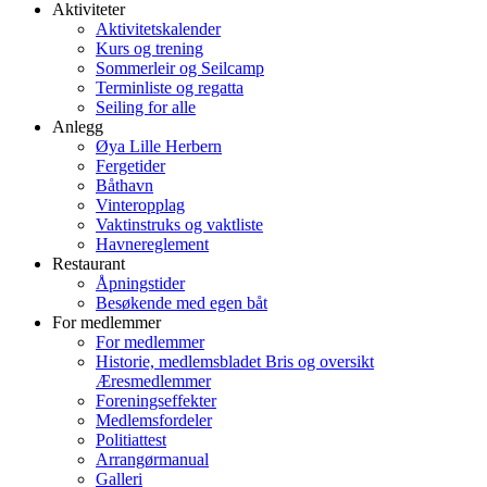
Aktiviteter
Aktivitetskalender
Kurs og trening
Sommerleir og Seilcamp
Terminliste og regatta
Seiling for alle
Anlegg
Øya Lille Herbern
Fergetider
Båthavn
Vinteropplag
Vaktinstruks og vaktliste
Havnereglement
Restaurant
Åpningstider
Besøkende med egen båt
For medlemmer
For medlemmer
Historie, medlemsbladet Bris og oversikt
Æresmedlemmer
Foreningseffekter
Medlemsfordeler
Politiattest
Arrangørmanual
Galleri