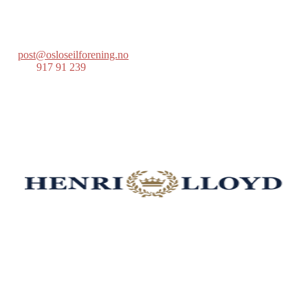
Postboks 686 Skøyen
0214 Oslo
post@osloseilforening.no
Tlf:
917 91 239