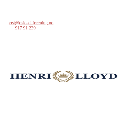
Postboks 686 Skøyen
0214 Oslo
post@osloseilforening.no
Tlf:
917 91 239