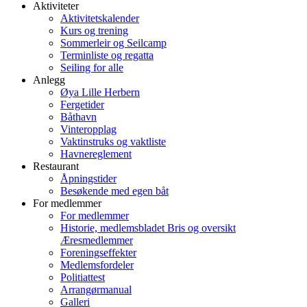
Aktiviteter
Aktivitetskalender
Kurs og trening
Sommerleir og Seilcamp
Terminliste og regatta
Seiling for alle
Anlegg
Øya Lille Herbern
Fergetider
Båthavn
Vinteropplag
Vaktinstruks og vaktliste
Havnereglement
Restaurant
Åpningstider
Besøkende med egen båt
For medlemmer
For medlemmer
Historie, medlemsbladet Bris og oversikt
Æresmedlemmer
Foreningseffekter
Medlemsfordeler
Politiattest
Arrangørmanual
Galleri