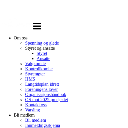
Veksle
navigasjon
Om oss
Spenning og glede
Styret og ansatte
Styret
Ansatte
Valgkomitè
Kontrollkomite
Styremøter
HMS
Langtidsplan idrett
Foreningens lover
Organisasjonshåndbok
OS mot 2025 prosjektet
Kontakt oss
Varsling
Bli medlem
Bli medlem
Innmeldingsskjema