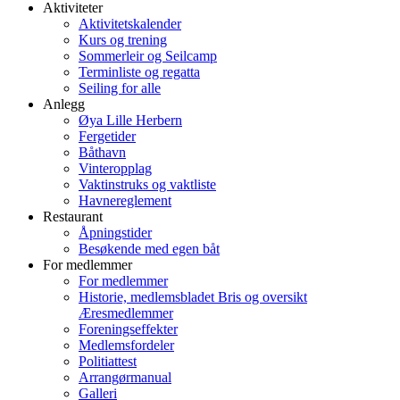
Aktiviteter
Aktivitetskalender
Kurs og trening
Sommerleir og Seilcamp
Terminliste og regatta
Seiling for alle
Anlegg
Øya Lille Herbern
Fergetider
Båthavn
Vinteropplag
Vaktinstruks og vaktliste
Havnereglement
Restaurant
Åpningstider
Besøkende med egen båt
For medlemmer
For medlemmer
Historie, medlemsbladet Bris og oversikt
Æresmedlemmer
Foreningseffekter
Medlemsfordeler
Politiattest
Arrangørmanual
Galleri