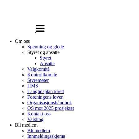
Veksle
navigasjon
Om oss
Spenning og glede
Styret og ansatte
Styret
Ansatte
Valgkomitè
Kontrollkomite
Styremøter
HMS
Langtidsplan idrett
Foreningens lover
Organisasjonshåndbok
OS mot 2025 prosjektet
Kontakt oss
Varsling
Bli medlem
Bli medlem
Innmeldingsskjema