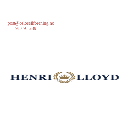
Postboks 686 Skøyen
0214 Oslo
post@osloseilforening.no
Tlf:
917 91 239