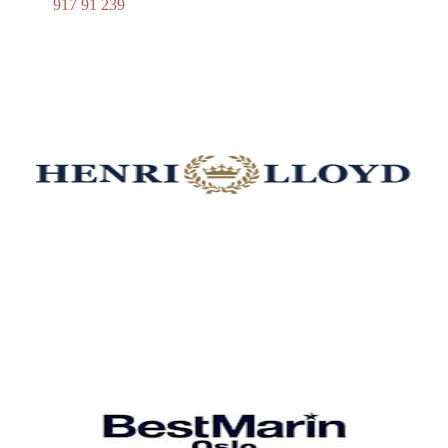
Tlf:
917 91 239