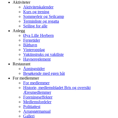
Aktiviteter
Aktivitetskalender
Kurs og trening
Sommerleir og Seilcamp
Terminliste og regatta
Seiling for alle
Anlegg
Øya Lille Herbern
Fergetider
Båthavn
Vinteropplag
Vaktinstruks og vaktliste
Havnereglement
Restaurant
Åpningstider
Besøkende med egen båt
For medlemmer
For medlemmer
Historie, medlemsbladet Bris og oversikt
Æresmedlemmer
Foreningseffekter
Medlemsfordeler
Politiattest
Arrangørmanual
Galleri