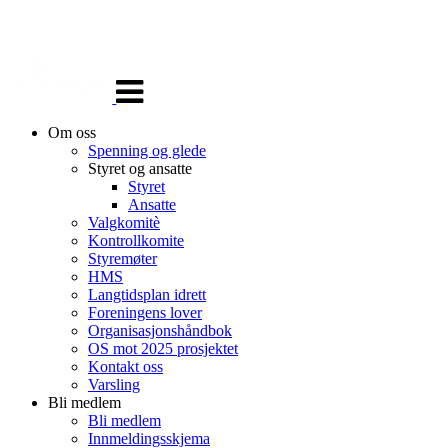
Veksle
navigasjon
Om oss
Spenning og glede
Styret og ansatte
Styret
Ansatte
Valgkomitè
Kontrollkomite
Styremøter
HMS
Langtidsplan idrett
Foreningens lover
Organisasjonshåndbok
OS mot 2025 prosjektet
Kontakt oss
Varsling
Bli medlem
Bli medlem
Innmeldingsskjema