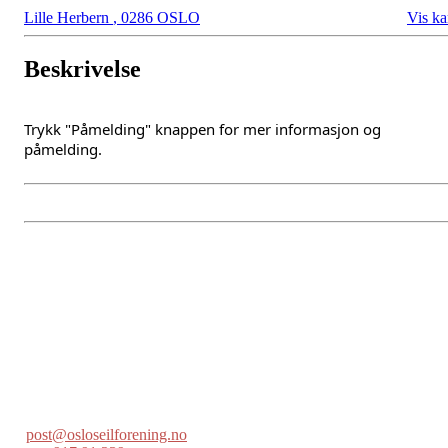
Lille Herbern
,
0286 OSLO
Vis ka
Beskrivelse
Trykk "Påmelding" knappen for mer informasjon og
påmelding.
Oslo Seilforening
Lille Herbern, 0286 Oslo
Postboks 686 Skøyen
0214 Oslo
post@osloseilforening.no