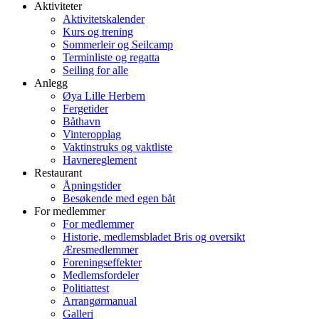
Aktiviteter
Aktivitetskalender
Kurs og trening
Sommerleir og Seilcamp
Terminliste og regatta
Seiling for alle
Anlegg
Øya Lille Herbern
Fergetider
Båthavn
Vinteropplag
Vaktinstruks og vaktliste
Havnereglement
Restaurant
Åpningstider
Besøkende med egen båt
For medlemmer
For medlemmer
Historie, medlemsbladet Bris og oversikt
Æresmedlemmer
Foreningseffekter
Medlemsfordeler
Politiattest
Arrangørmanual
Galleri