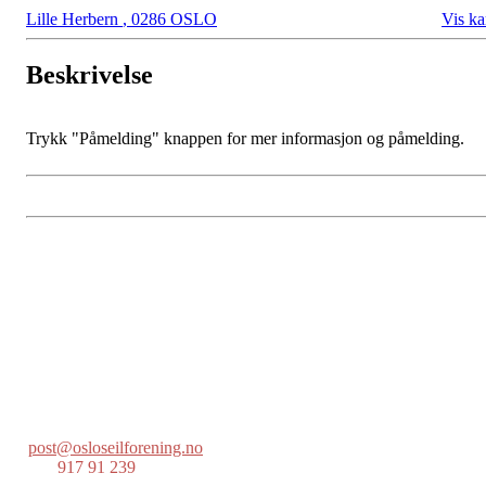
Lille Herbern
,
0286 OSLO
Vis ka
Beskrivelse
Trykk "Påmelding" knappen for mer informasjon og påmelding.
Oslo Seilforening
Lille Herbern, 0286 Oslo
Postboks 686 Skøyen
0214 Oslo
post@osloseilforening.no
Tlf:
917 91 239