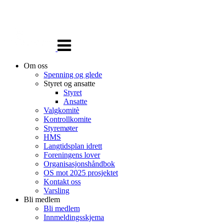
Veksle
navigasjon
Om oss
Spenning og glede
Styret og ansatte
Styret
Ansatte
Valgkomitè
Kontrollkomite
Styremøter
HMS
Langtidsplan idrett
Foreningens lover
Organisasjonshåndbok
OS mot 2025 prosjektet
Kontakt oss
Varsling
Bli medlem
Bli medlem
Innmeldingsskjema