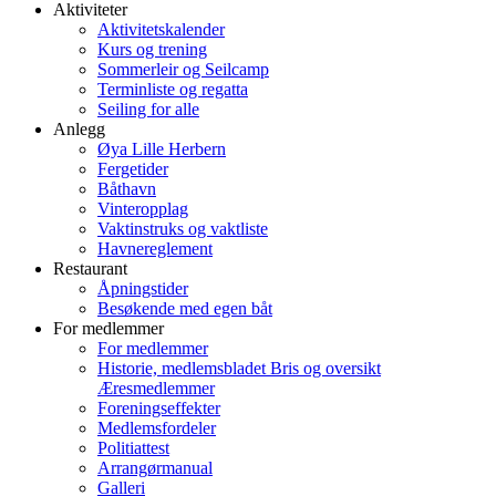
Aktiviteter
Aktivitetskalender
Kurs og trening
Sommerleir og Seilcamp
Terminliste og regatta
Seiling for alle
Anlegg
Øya Lille Herbern
Fergetider
Båthavn
Vinteropplag
Vaktinstruks og vaktliste
Havnereglement
Restaurant
Åpningstider
Besøkende med egen båt
For medlemmer
For medlemmer
Historie, medlemsbladet Bris og oversikt
Æresmedlemmer
Foreningseffekter
Medlemsfordeler
Politiattest
Arrangørmanual
Galleri