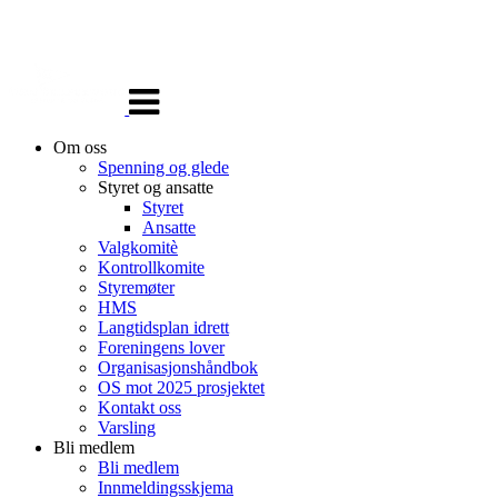
Veksle
navigasjon
Om oss
Spenning og glede
Styret og ansatte
Styret
Ansatte
Valgkomitè
Kontrollkomite
Styremøter
HMS
Langtidsplan idrett
Foreningens lover
Organisasjonshåndbok
OS mot 2025 prosjektet
Kontakt oss
Varsling
Bli medlem
Bli medlem
Innmeldingsskjema