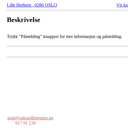
Lille Herbern
,
0286 OSLO
Vis ka
Beskrivelse
Trykk "Påmelding" knappen for mer informasjon og påmelding.
Oslo Seilforening
Lille Herbern, 0286 Oslo
Postboks 686 Skøyen
0214 Oslo
post@osloseilforening.no
Tlf:
917 91 239