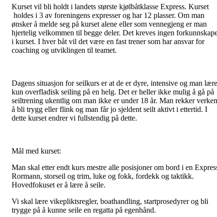
Kurset vil bli holdt i landets største kjølbåtklasse Express. Kurset
holdes i 3 av foreningens expresser og har 12 plasser. Om man
ønsker å melde seg på kurset alene eller som vennegjeng er man
hjertelig velkommen til begge deler. Det kreves ingen forkunnskap
i kurset. I hver båt vil det være en fast trener som har ansvar for
coaching og utviklingen til teamet.
Dagens situasjon for seilkurs er at de er dyre, intensive og man lære
kun overfladisk seiling på en helg. Det er heller ikke mulig å gå på
seiltrening ukentlig om man ikke er under 18 år. Man rekker verke
å bli trygg eller flink og man får jo sjeldent seilt aktivt i ettertid. I
dette kurset endrer vi fullstendig på dette.
Mål med kurset:
Man skal etter endt kurs mestre alle posisjoner om bord i en Expres
Rormann, storseil og trim, luke og fokk, fordekk og taktikk.
Hovedfokuset er å lære å seile.
Vi skal lære vikepliktsregler, boathandling, startprosedyrer og bli
trygge på å kunne seile en regatta på egenhånd.