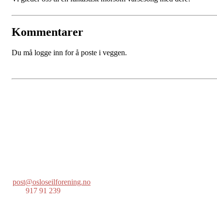
Kommentarer
Du må logge inn for å poste i veggen.
Oslo Seilforening
Lille Herbern, 0286 Oslo
Postboks 686 Skøyen
0214 Oslo
post@osloseilforening.no
Tlf:
917 91 239