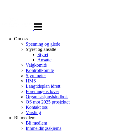
Veksle
navigasjon
Om oss
Spenning og glede
Styret og ansatte
Styret
Ansatte
Valgkomitè
Kontrollkomite
Styremøter
HMS
Langtidsplan idrett
Foreningens lover
Organisasjonshåndbok
OS mot 2025 prosjektet
Kontakt oss
Varsling
Bli medlem
Bli medlem
Innmeldingsskjema