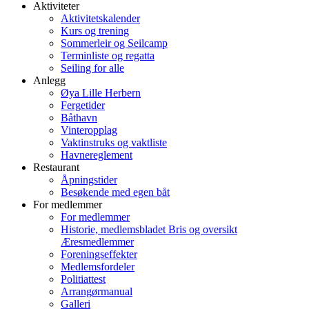
Aktiviteter
Aktivitetskalender
Kurs og trening
Sommerleir og Seilcamp
Terminliste og regatta
Seiling for alle
Anlegg
Øya Lille Herbern
Fergetider
Båthavn
Vinteropplag
Vaktinstruks og vaktliste
Havnereglement
Restaurant
Åpningstider
Besøkende med egen båt
For medlemmer
For medlemmer
Historie, medlemsbladet Bris og oversikt
Æresmedlemmer
Foreningseffekter
Medlemsfordeler
Politiattest
Arrangørmanual
Galleri