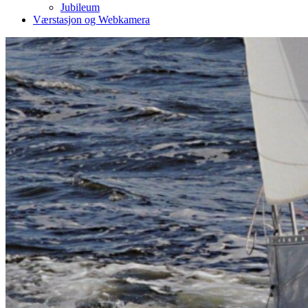
Jubileum
Værstasjon og Webkamera