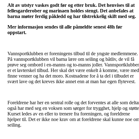
Alt av utstyr vaskes godt før og etter bruk. Det henvises til at
fellesgarderober og marinaen holdes stengt. Det anbefales at
barna møter ferdig påkledd og har tilstrekkelig skift med seg.
Mer informasjon sendes til alle påmeldte senest 48h før
oppstart.
Vannsportklubben er foreningens tilbud til de yngste medlemmene.
På vannsportklubben vil barna lære om seiling og båtliv, de vil få
prøve seg ombord i en-manns og to-manns joller. Vannsportklubbe
er et lavterskel tilbud. Her skal det være enkelt å komme, være med
finne venner og ha det moro. Kostnadene for å ta del i tilbudet er
svært lave og det kreves ikke annet enn at man har egen flytevest.
Foreldrene har her en sentral rolle og det forventes at alle som delta
også har med seg en voksen som sørger for trygghet, hjelp og støtte
Kurset ledes av en eller to trenere fra foreningen, og foreldrene
hjelper til. Det er ikke noe krav om at foreldrene skal kunne noe o
seiling.