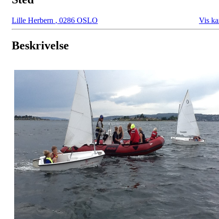
Lille Herbern
,
0286 OSLO
Vis ka
Beskrivelse