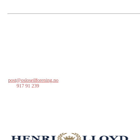
Oslo Seilforening
Lille Herbern, 0286 Oslo
Postboks 686 Skøyen
0214 Oslo
post@osloseilforening.no
Tlf:
917 91 239