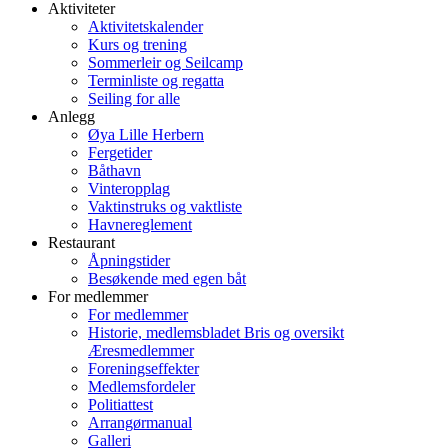
Aktiviteter
Aktivitetskalender
Kurs og trening
Sommerleir og Seilcamp
Terminliste og regatta
Seiling for alle
Anlegg
Øya Lille Herbern
Fergetider
Båthavn
Vinteropplag
Vaktinstruks og vaktliste
Havnereglement
Restaurant
Åpningstider
Besøkende med egen båt
For medlemmer
For medlemmer
Historie, medlemsbladet Bris og oversikt
Æresmedlemmer
Foreningseffekter
Medlemsfordeler
Politiattest
Arrangørmanual
Galleri