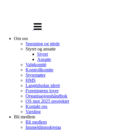
Veksle
navigasjon
Om oss
Spenning og glede
Styret og ansatte
Styret
Ansatte
Valgkomitè
Kontrollkomite
Styremøter
HMS
Langtidsplan idrett
Foreningens lover
Organisasjonshåndbok
OS mot 2025 prosjektet
Kontakt oss
Varsling
Bli medlem
Bli medlem
Innmeldingsskjema