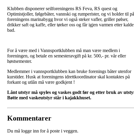
Klubben disponerer seilforeningens RS Feva, RS quest og
Optimistjoller, følgebåter, vannski og rumperister, og vi holder til p
foreningens marinabygg hvor vi også steker vafler, griller pølser,
drikker saft og kaffe, eller tørker oss og får igjen varmen etter kalde
bad.
For å være med i Vannsportklubben må man være medlem i
foreningen, og betale en semesteravgift på kr. 500,- pr. vår eller
høstsemester.
Medlemmer i vannsportklubben kan bruke forenings båter utenfor
kurstider. Husk at foreningens idrettkoordinator skal kontaktes på
forkant og utlån må være godkjent !
Lånt utstyr må spyles og vaskes godt før og etter bruk av utsty
Bøtte med vaskeutstyr står i kajakkhuset.
Kommentarer
Du må logge inn for å poste i veggen.