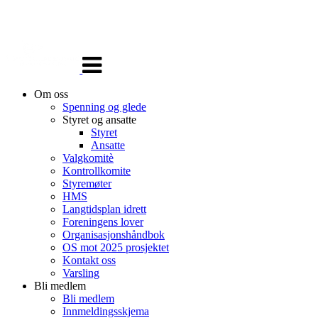
Veksle
navigasjon
Om oss
Spenning og glede
Styret og ansatte
Styret
Ansatte
Valgkomitè
Kontrollkomite
Styremøter
HMS
Langtidsplan idrett
Foreningens lover
Organisasjonshåndbok
OS mot 2025 prosjektet
Kontakt oss
Varsling
Bli medlem
Bli medlem
Innmeldingsskjema