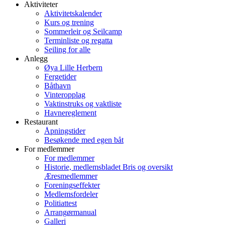
Aktiviteter
Aktivitetskalender
Kurs og trening
Sommerleir og Seilcamp
Terminliste og regatta
Seiling for alle
Anlegg
Øya Lille Herbern
Fergetider
Båthavn
Vinteropplag
Vaktinstruks og vaktliste
Havnereglement
Restaurant
Åpningstider
Besøkende med egen båt
For medlemmer
For medlemmer
Historie, medlemsbladet Bris og oversikt
Æresmedlemmer
Foreningseffekter
Medlemsfordeler
Politiattest
Arrangørmanual
Galleri