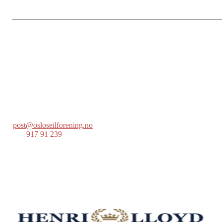
Oslo Seilforening
Lille Herbern, 0286 Oslo
Postboks 686 Skøyen
0214 Oslo
post@osloseilforening.no
Tlf:
917 91 239