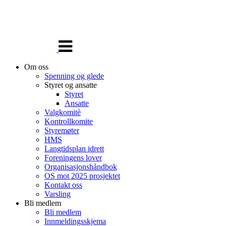
Veksle
navigasjon
Om oss
Spenning og glede
Styret og ansatte
Styret
Ansatte
Valgkomitè
Kontrollkomite
Styremøter
HMS
Langtidsplan idrett
Foreningens lover
Organisasjonshåndbok
OS mot 2025 prosjektet
Kontakt oss
Varsling
Bli medlem
Bli medlem
Innmeldingsskjema