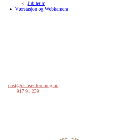
Jubileum
Værstasjon og Webkamera
Oslo Seilforening
Lille Herbern, 0286 Oslo
Postboks 686 Skøyen
0214 Oslo
post@osloseilforening.no
Tlf:
917 91 239