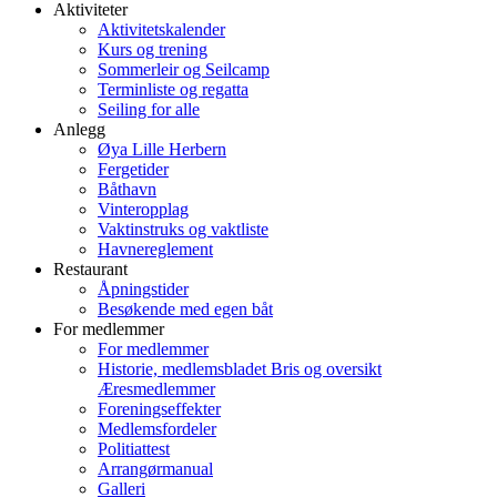
Aktiviteter
Aktivitetskalender
Kurs og trening
Sommerleir og Seilcamp
Terminliste og regatta
Seiling for alle
Anlegg
Øya Lille Herbern
Fergetider
Båthavn
Vinteropplag
Vaktinstruks og vaktliste
Havnereglement
Restaurant
Åpningstider
Besøkende med egen båt
For medlemmer
For medlemmer
Historie, medlemsbladet Bris og oversikt
Æresmedlemmer
Foreningseffekter
Medlemsfordeler
Politiattest
Arrangørmanual
Galleri