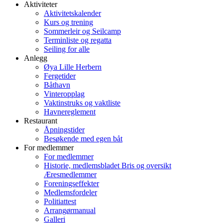
Aktiviteter
Aktivitetskalender
Kurs og trening
Sommerleir og Seilcamp
Terminliste og regatta
Seiling for alle
Anlegg
Øya Lille Herbern
Fergetider
Båthavn
Vinteropplag
Vaktinstruks og vaktliste
Havnereglement
Restaurant
Åpningstider
Besøkende med egen båt
For medlemmer
For medlemmer
Historie, medlemsbladet Bris og oversikt
Æresmedlemmer
Foreningseffekter
Medlemsfordeler
Politiattest
Arrangørmanual
Galleri