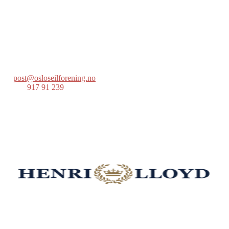
Oslo Seilforening
Lille Herbern, 0286 Oslo
Postboks 686 Skøyen
0214 Oslo
post@osloseilforening.no
Tlf:
917 91 239