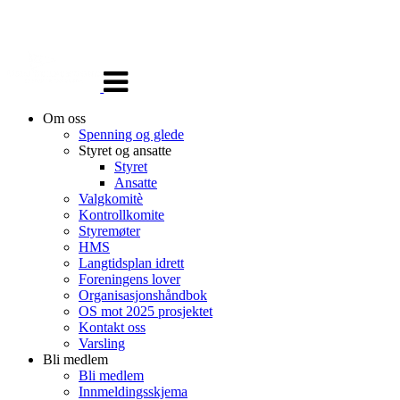
Veksle
navigasjon
Om oss
Spenning og glede
Styret og ansatte
Styret
Ansatte
Valgkomitè
Kontrollkomite
Styremøter
HMS
Langtidsplan idrett
Foreningens lover
Organisasjonshåndbok
OS mot 2025 prosjektet
Kontakt oss
Varsling
Bli medlem
Bli medlem
Innmeldingsskjema